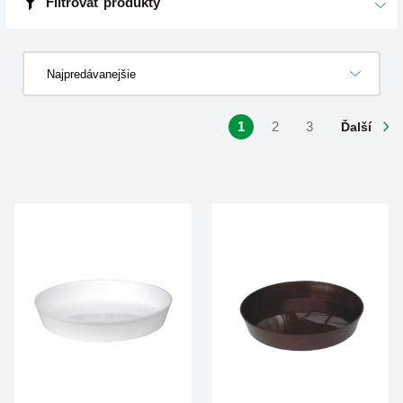
Filtrovať produkty
Najpredávanejšie
1
2
3
Ďalší