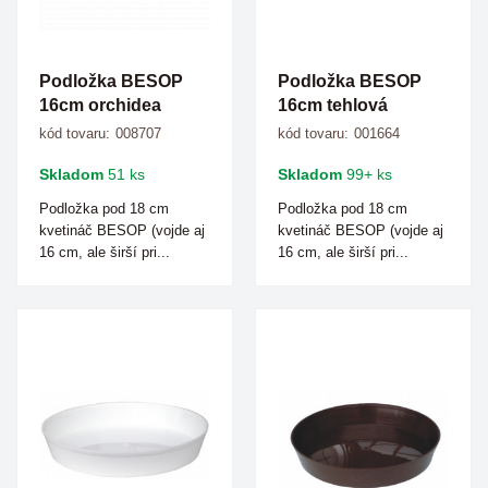
Podložka BESOP
Podložka BESOP
16cm orchidea
16cm tehlová
kód tovaru:
008707
kód tovaru:
001664
Skladom
51 ks
Skladom
99+ ks
Podložka pod 18 cm
Podložka pod 18 cm
kvetináč BESOP (vojde aj
kvetináč BESOP (vojde aj
16 cm, ale širší pri...
16 cm, ale širší pri...