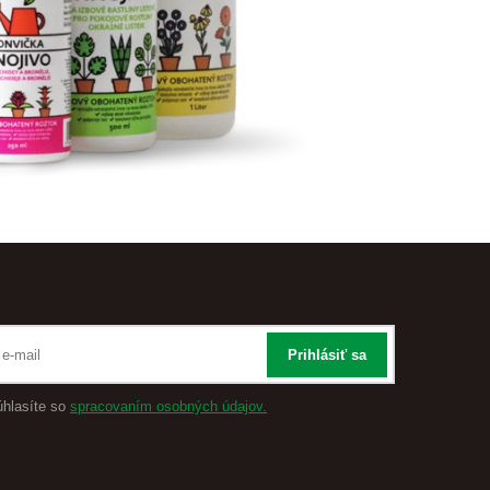
Prihlásiť sa
úhlasíte so
spracovaním osobných údajov.