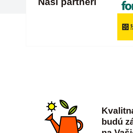
Naši partneri
Kvalitn
budú zá
na Vaši