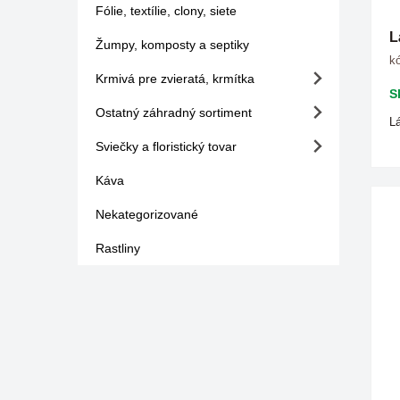
Fólie, textílie, clony, siete
L
Žumpy, komposty a septiky
kó
Krmivá pre zvieratá, krmítka
S
Ostatný záhradný sortiment
Lá
Sviečky a floristický tovar
Káva
Nekategorizované
Rastliny