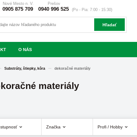
Nové Mesto n. V.
Prešov
0905 875 709
0940 996 525
(Po - Pia: 7:00 - 15:30)
Hľadať
AKT
O NÁS
Substráty, štiepky, kôra
dekoračné materiály
koračné materiály
stupnosť
Značka
Profi / Hobby