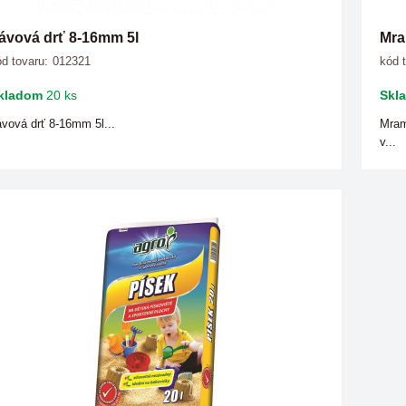
ávová drť 8-16mm 5l
Mra
d tovaru:
012321
kód 
kladom
20 ks
Skl
vová drť 8-16mm 5l...
Mram
v...