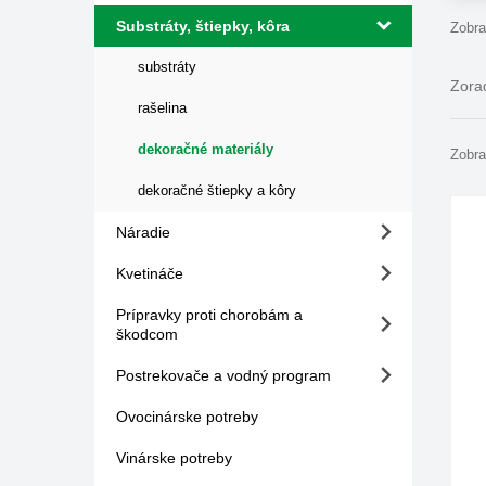
Substráty, štiepky, kôra
Zobra
substráty
Zorad
rašelina
dekoračné materiály
Zobra
dekoračné štiepky a kôry
Náradie
Kvetináče
Prípravky proti chorobám a
škodcom
Postrekovače a vodný program
Ovocinárske potreby
Vinárske potreby