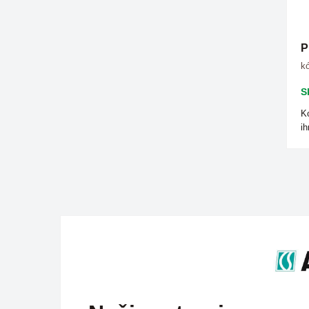
P
kó
S
Ko
ih