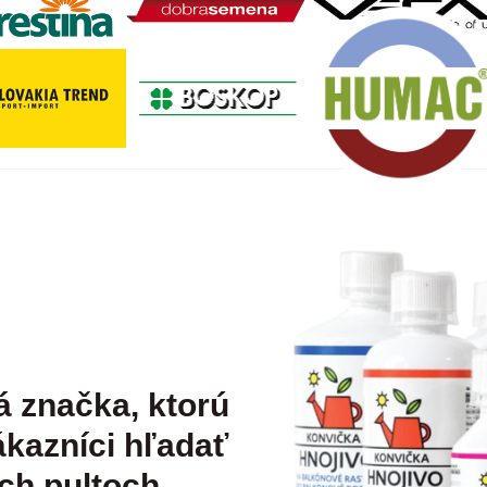
á značka, ktorú
kazníci hľadať
ch pultoch