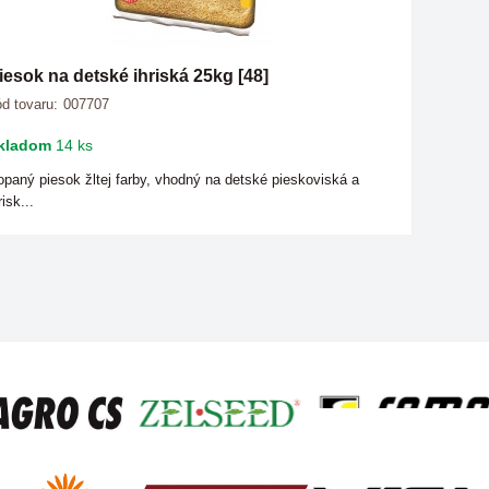
iesok na detské ihriská 25kg [48]
d tovaru:
007707
kladom
14 ks
paný piesok žltej farby, vhodný na detské pieskoviská a
risk...