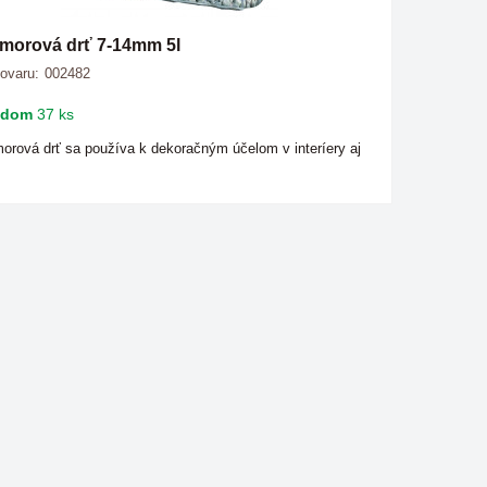
morová drť 7-14mm 5l
tovaru:
002482
adom
37 ks
orová drť sa používa k dekoračným účelom v interíery aj