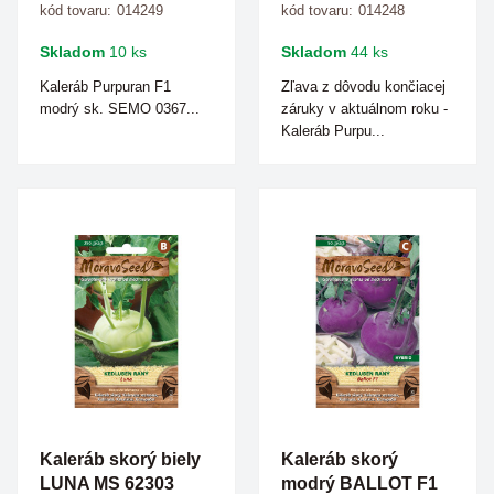
kód tovaru:
014249
kód tovaru:
014248
Skladom
10 ks
Skladom
44 ks
Kaleráb Purpuran F1
Zľava z dôvodu končiacej
modrý sk. SEMO 0367...
záruky v aktuálnom roku -
Kaleráb Purpu...
Kaleráb skorý biely
Kaleráb skorý
LUNA MS 62303
modrý BALLOT F1