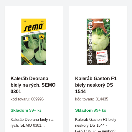
Kaleráb Dvorana
Kaleráb Gaston F1
biely na rých. SEMO
biely neskorý DS
0301
1544
kód tovaru:
009996
kód tovaru:
014435
Skladom
99+ ks
Skladom
99+ ks
Kaleráb Dvorana biely na
Kaleráb Gaston F1 biely
rých. SEMO 0301...
neskorý DS 1544 -
GASTON F1 ─ neskorý