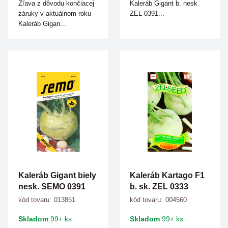
Zľava z dôvodu končiacej
Kaleráb Gigant b. nesk
záruky v aktuálnom roku -
ZEL 0391...
Kaleráb Gigan...
Kaleráb Gigant biely
Kaleráb Kartago F1
nesk. SEMO 0391
b. sk. ZEL 0333
kód tovaru:
013851
kód tovaru:
004560
Skladom
99+ ks
Skladom
99+ ks