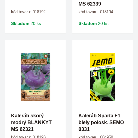
MS 62339
kód tovaru:
018192
kód tovaru:
018194
Skladom
20 ks
Skladom
20 ks
Kaleráb skorý
Kaleráb Sparta F1
modrý BLANKYT
biely polosk. SEMO
MS 62321
0331
kód tovaru:
018193
kód tovaru:
004950