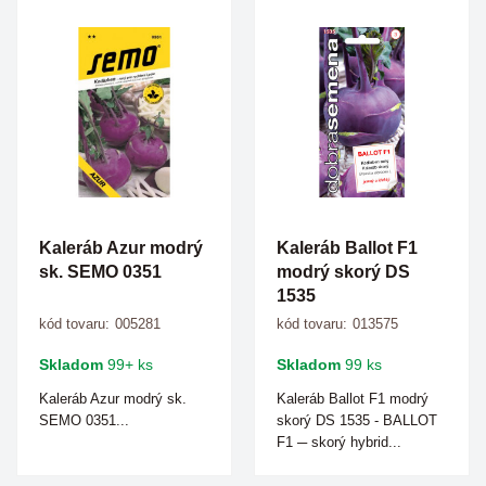
Kaleráb Azur modrý
Kaleráb Ballot F1
sk. SEMO 0351
modrý skorý DS
1535
kód tovaru:
005281
kód tovaru:
013575
Skladom
99+ ks
Skladom
99 ks
Kaleráb Azur modrý sk.
Kaleráb Ballot F1 modrý
SEMO 0351...
skorý DS 1535 - BALLOT
F1 ─ skorý hybrid...