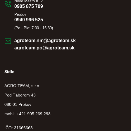
Nové Mesto n. V.
0905 875 709
Prešov
0940 996 525
(Po - Pia: 7:00 - 15:30)
agroteam.nm@agroteam.sk
agroteam.po@agroteam.sk
Sídlo
AGRO TEAM, s.r.o.
Pod Táborom 43
080 01 Prešov
mobil: +421 905 269 298
IČO: 31666663