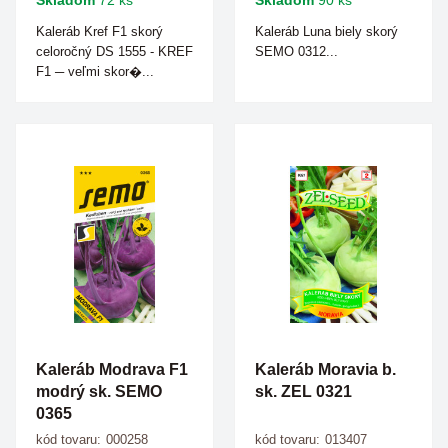
Skladom
72 ks
Skladom
90 ks
Kaleráb Kref F1 skorý
Kaleráb Luna biely skorý
celoročný DS 1555 - KREF
SEMO 0312...
F1 ─ veľmi skor�...
Kaleráb Modrava F1
Kaleráb Moravia b.
modrý sk. SEMO
sk. ZEL 0321
0365
kód tovaru:
000258
kód tovaru:
013407