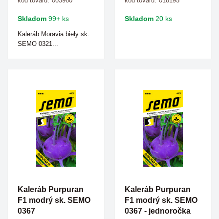
kód tovaru:
003960
kód tovaru:
018195
Skladom
99+ ks
Skladom
20 ks
Kaleráb Moravia biely sk.
SEMO 0321...
Kaleráb Purpuran
Kaleráb Purpuran
F1 modrý sk. SEMO
F1 modrý sk. SEMO
0367
0367 - jednoročka