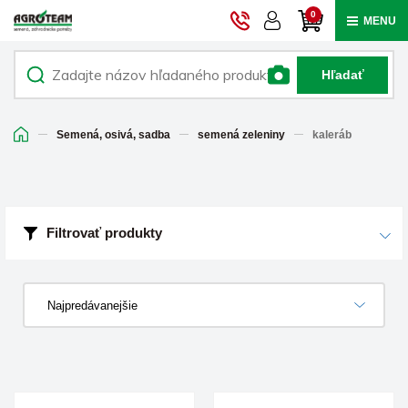
0
MENU
Hľadať
Semená, osivá, sadba
semená zeleniny
kaleráb
Filtrovať produkty
Najpredávanejšie