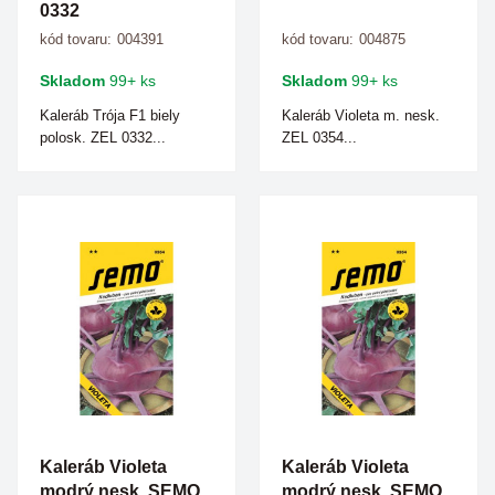
0332
kód tovaru:
004391
kód tovaru:
004875
Skladom
99+ ks
Skladom
99+ ks
Kaleráb Trója F1 biely
Kaleráb Violeta m. nesk.
polosk. ZEL 0332...
ZEL 0354...
Kaleráb Violeta
Kaleráb Violeta
modrý nesk. SEMO
modrý nesk. SEMO