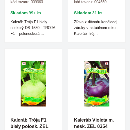
kód tovaru:
009363
kód tovaru:
004559
Skladom
99+ ks
Skladom
31 ks
Kaleráb Trója F1 biely
Zľava z dôvodu končiacej
neskorý DS 1580 - TROJA
záruky v aktuálnom roku -
F1 – poloneskorá ...
Kaleráb Trój...
Kaleráb Trója F1
Kaleráb Violeta m.
biely polosk. ZEL
nesk. ZEL 0354