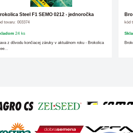
rokolica Steel F1 SEMO 0212 - jednoročka
Bro
d tovaru:
003374
kód 
kladom
24 ks
Skl
ava z dôvodu končiacej záruky v aktuálnom roku - Brokolica
Brok
ee...