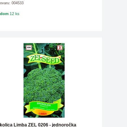
tovaru:
004533
adom
12 ks
kolica Limba ZEL 0206 - jednoročka