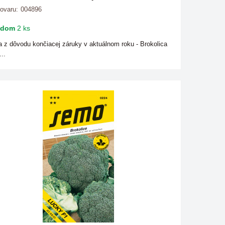
tovaru:
004896
adom
2 ks
a z dôvodu končiacej záruky v aktuálnom roku - Brokolica
..