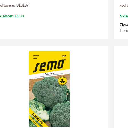
d tovaru:
018187
kód 
kladom
15 ks
Skl
Zľav
Limb.