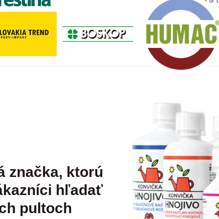
á značka, ktorú
kazníci hľadať
ch pultoch