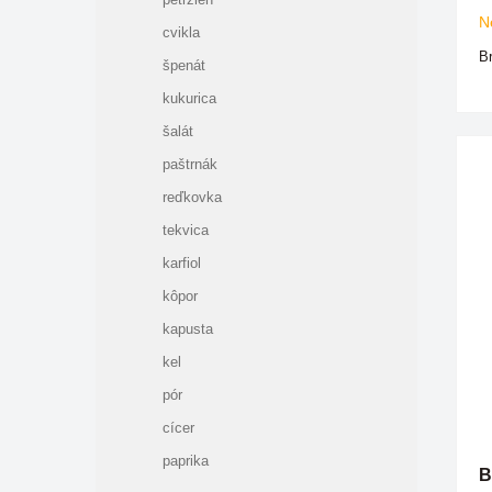
N
cvikla
Br
špenát
kukurica
šalát
paštrnák
reďkovka
tekvica
karfiol
kôpor
kapusta
kel
pór
cícer
paprika
B