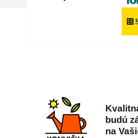
Kvalitn
budú zá
na Vaši