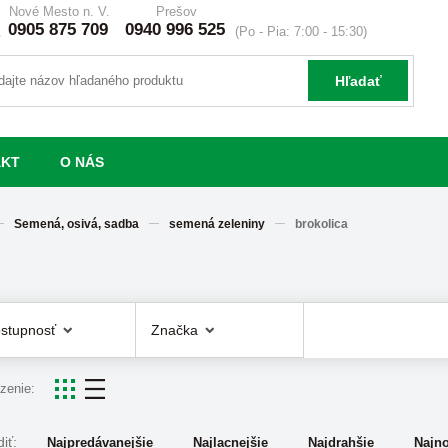
Nové Mesto n. V.
Prešov
0905 875 709
0940 996 525
(Po - Pia: 7:00 - 15:30)
Hľadať
AKT
O NÁS
Semená, osivá, sadba
semená zeleniny
brokolica
stupnosť
Značka
zenie:
iť:
Najpredávanejšie
Najlacnejšie
Najdrahšie
Najno