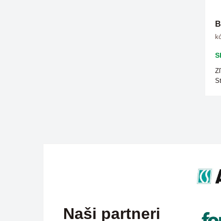
B
kó
S
Zľ
St
Naši partneri