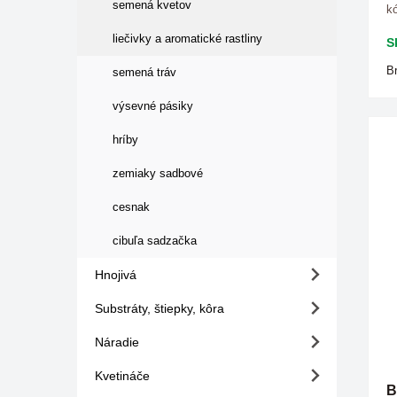
semená kvetov
kó
liečivky a aromatické rastliny
S
B
semená tráv
výsevné pásiky
hríby
zemiaky sadbové
cesnak
cibuľa sadzačka
Hnojivá
Substráty, štiepky, kôra
Náradie
Kvetináče
B