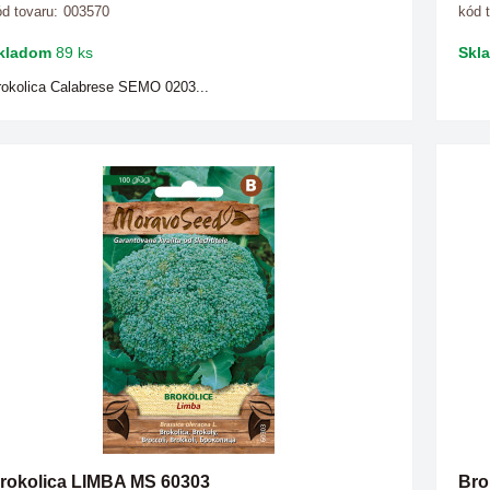
d tovaru:
003570
kód 
kladom
89 ks
Skl
rokolica Calabrese SEMO 0203...
rokolica LIMBA MS 60303
Bro