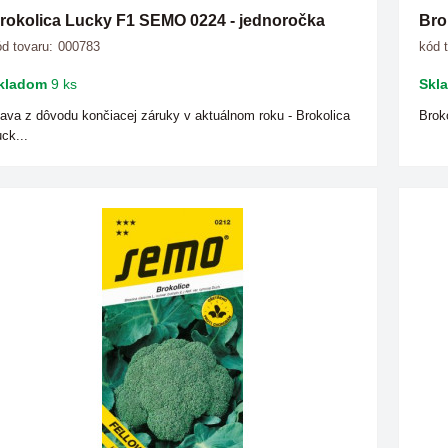
rokolica Lucky F1 SEMO 0224 - jednoročka
Bro
d tovaru:
000783
kód 
kladom
9 ks
Skl
ava z dôvodu končiacej záruky v aktuálnom roku - Brokolica
Brok
ck...