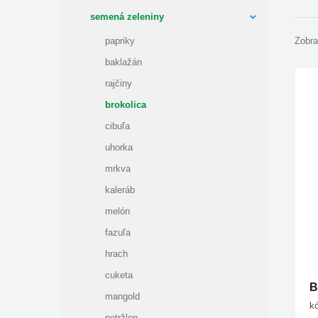
semená zeleniny
papriky
Zobra
baklažán
rajčiny
brokolica
cibuľa
uhorka
mrkva
kaleráb
melón
fazuľa
hrach
cuketa
B
mangold
kó
petržlen