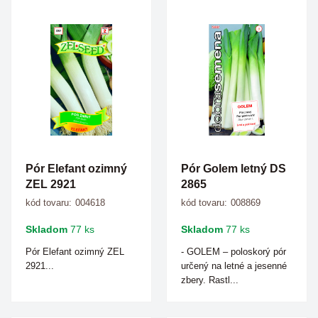
Pór Elefant ozimný
Pór Golem letný DS
ZEL 2921
2865
kód tovaru:
004618
kód tovaru:
008869
Skladom
77 ks
Skladom
77 ks
Pór Elefant ozimný ZEL
- GOLEM – poloskorý pór
2921...
určený na letné a jesenné
zbery. Rastl...