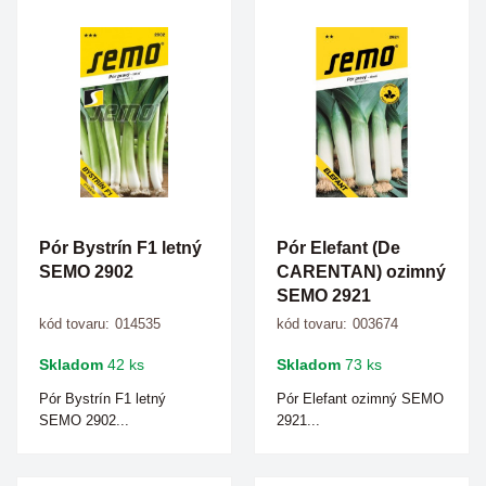
Pór Bystrín F1 letný
Pór Elefant (De
SEMO 2902
CARENTAN) ozimný
SEMO 2921
kód tovaru:
014535
kód tovaru:
003674
Skladom
42 ks
Skladom
73 ks
Pór Bystrín F1 letný
Pór Elefant ozimný SEMO
SEMO 2902...
2921...