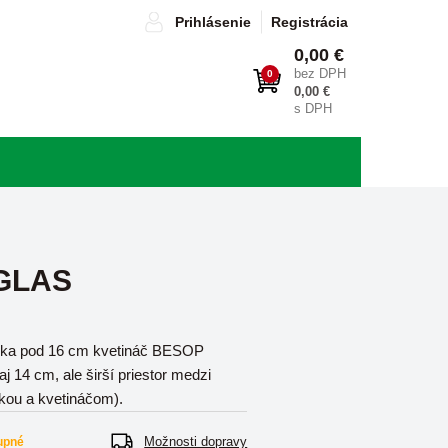
Prihlásenie
Registrácia
0,00 €
bez DPH
0
0,00 €
s DPH
 GLAS
žka pod 16 cm kvetináč BESOP
aj 14 cm, ale širší priestor medzi
kou a kvetináčom).
Možnosti dopravy
upné