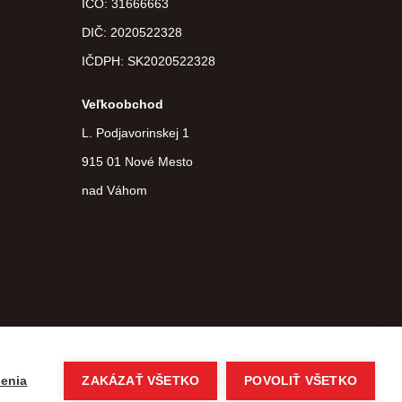
IČO: 31666663
DIČ:
2020522328
IČDPH:
SK2020522328
Veľkoobchod
L. Podjavorinskej 1
915 01 Nové Mesto
nad Váhom
Copyright © 2026 agroteam.sk Všetky práva vyhradené
eshop na mieru
vytvorilo
vibration.sk
enia
ZAKÁZAŤ VŠETKO
POVOLIŤ VŠETKO