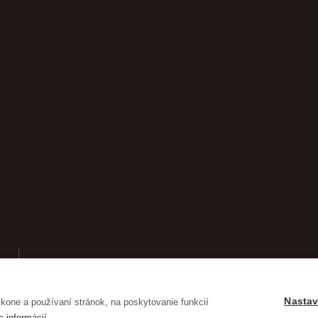
Nastav
one a používaní stránok, na poskytovanie funkcií
c informácií