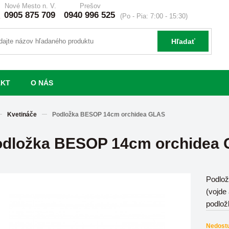
Nové Mesto n. V.
Prešov
0905 875 709
0940 996 525
(Po - Pia: 7:00 - 15:30)
Hľadať
AKT
O NÁS
Kvetináče
Podložka BESOP 14cm orchidea GLAS
odložka BESOP 14cm orchidea
Podlo
(vojde 
podlož
Nedost