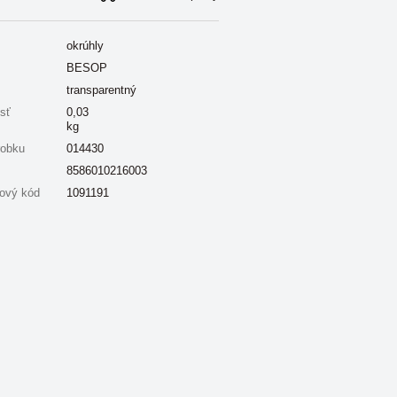
okrúhly
BESOP
transparentný
sť
0,03
kg
robku
014430
8586010216003
ový kód
1091191