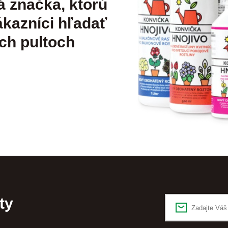
á značka, ktorú
kazníci hľadať
ch pultoch
ty