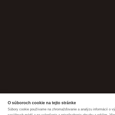
O súboroch cookie na tejto stránke
Súbory cookie používame na zhromažďovanie a analýzu informácií o výk
sociálnych médií a na vylepšenie a prispôsobenie obsahu a reklám.
Via