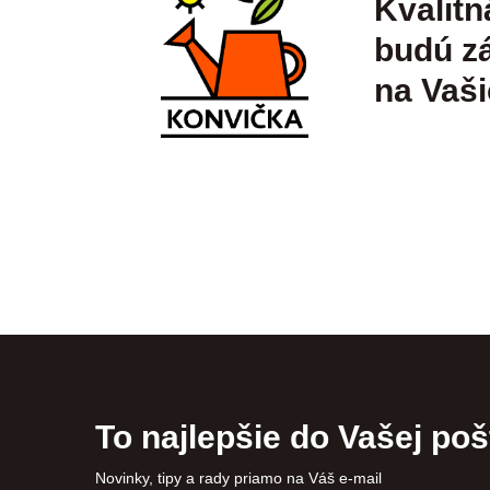
Kvalitn
budú zá
na Vaši
To najlepšie do Vašej poš
Novinky, tipy a rady priamo na Váš e-mail