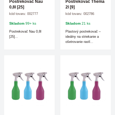
Postrekovač Nau
Postrekovač Thema
0,8l [25]
2l [9]
kód tovaru:
002777
kód tovaru:
002786
Skladom
99+ ks
Skladom
21 ks
Postrekovač Nau 0,8l
Plastový postrekovač –
[25]...
ideálny na striekanie a
ošetrovanie rastl...