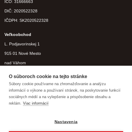
IČO: 31666663
DIČ:
2020522328
IČDPH:
SK2020522328
Veľkoobchod
L. Podjavorinskej 1
915 01 Nové Mesto
nad Váhom
O súboroch cookie na tejto stránke
Súbory cookie používame na zhromažďovanie a analýzu
informácií o výkone a používaní stránok, na poskytovanie funkcií
sociálnych médií a na vylepšenie a prispôsobenie obsahu a
reklám.
Viac informácií
Nastavenia