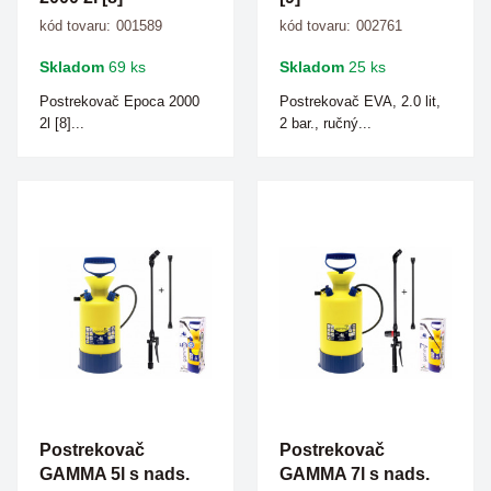
kód tovaru:
001589
kód tovaru:
002761
Skladom
69 ks
Skladom
25 ks
Postrekovač Epoca 2000
Postrekovač EVA, 2.0 lit,
2l [8]...
2 bar., ručný...
Postrekovač
Postrekovač
GAMMA 5l s nads.
GAMMA 7l s nads.