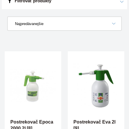
Filtrovať produkty
Najpredávanejšie
Postrekovač Epoca
Postrekovač Eva 2l
2000 2l [8]
[9]