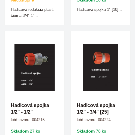
Nedostupné
Skladom
10 ks
Hadicová redukcia plast.
Hadicová spojka 1" [10]...
čierna 3/4"-1"...
Hadicová spojka
Hadicová spojka
1/2" - 1/2"
1/2" - 3/4" [25]
kód tovaru:
004215
kód tovaru:
004224
Skladom
27 ks
Skladom
78 ks