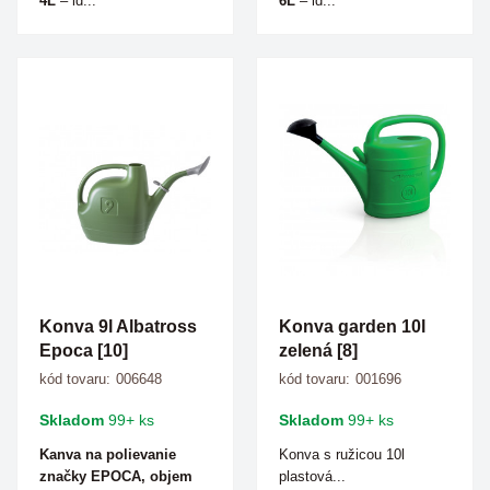
4L
– id...
6L
– id...
Konva 9l Albatross
Konva garden 10l
Epoca [10]
zelená [8]
kód tovaru:
006648
kód tovaru:
001696
Skladom
99+ ks
Skladom
99+ ks
Kanva na polievanie
Konva s ružicou 10l
značky EPOCA, objem
plastová...