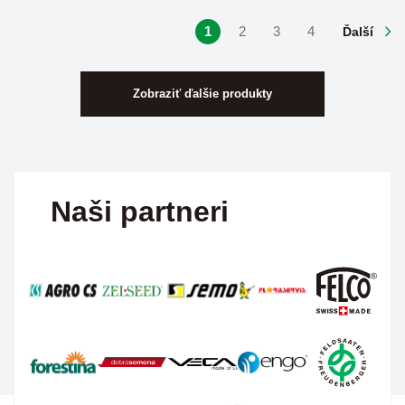
1
2
3
4
Ďalší
Zobraziť ďalšie produkty
Naši partneri