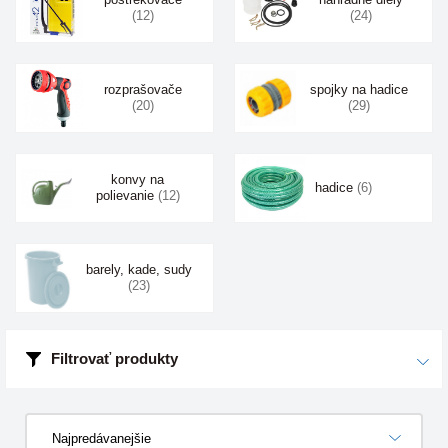
(12)
(24)
rozprašovače
spojky na hadice
(20)
(29)
konvy na
hadice
(6)
polievanie
(12)
barely, kade, sudy
(23)
Filtrovať produkty
Najpredávanejšie