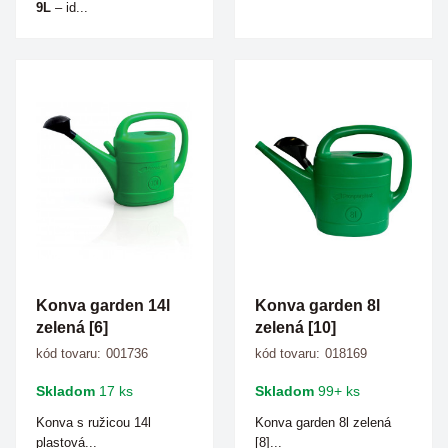
9L
– id...
Konva garden 14l
Konva garden 8l
zelená [6]
zelená [10]
kód tovaru:
001736
kód tovaru:
018169
Skladom
17 ks
Skladom
99+ ks
Konva s ružicou 14l
Konva garden 8l zelená
plastová...
[8]...