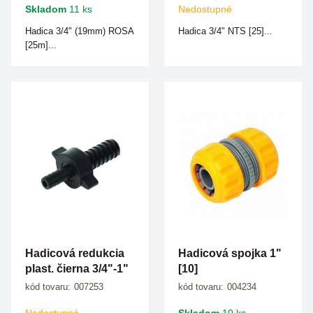
Skladom
11 ks
Nedostupné
Hadica 3/4" (19mm) ROSA
Hadica 3/4" NTS [25]...
[25m]...
Hadicová redukcia
Hadicová spojka 1"
plast. čierna 3/4"-1"
[10]
kód tovaru:
007253
kód tovaru:
004234