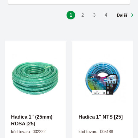
1
2
3
4
Ďalší
Hadica 1" (25mm)
Hadica 1" NTS [25]
ROSA [25]
kód tovaru:
002222
kód tovaru:
005188