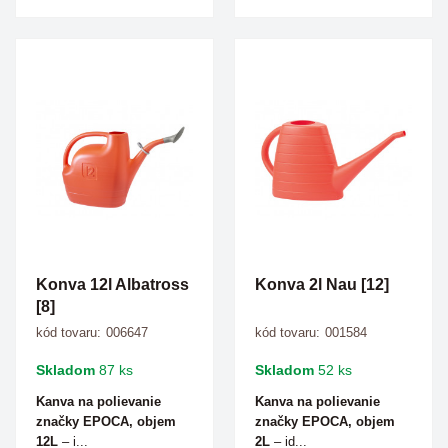
Konva 12l Albatross
Konva 2l Nau [12]
[8]
kód tovaru:
006647
kód tovaru:
001584
Skladom
87 ks
Skladom
52 ks
Kanva na polievanie
Kanva na polievanie
značky EPOCA, objem
značky EPOCA, objem
12L
– i...
2L
– id...