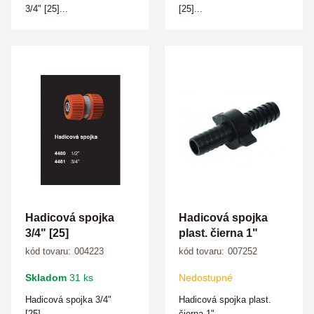
3/4" [25]...
[25]...
Hadicová spojka
Hadicová spojka
3/4" [25]
plast. čierna 1"
kód tovaru:
004223
kód tovaru:
007252
Skladom
31 ks
Nedostupné
Hadicová spojka 3/4"
Hadicová spojka plast.
[25]...
čierna 1"...