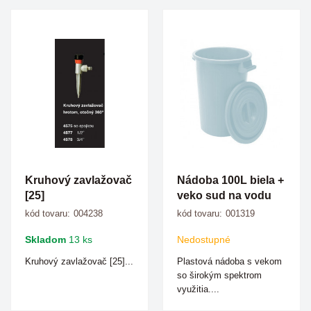
Kruhový zavlažovač
Nádoba 100L biela +
[25]
veko sud na vodu
kód tovaru:
004238
kód tovaru:
001319
Skladom
13 ks
Nedostupné
Kruhový zavlažovač [25]...
Plastová nádoba s vekom
so širokým spektrom
využitia....