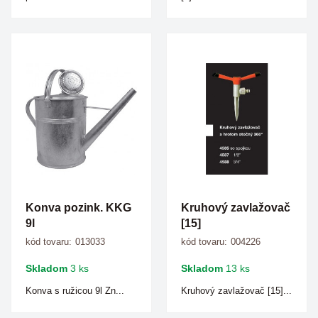
Konva pozink. KKG
Kruhový zavlažovač
9l
[15]
kód tovaru:
013033
kód tovaru:
004226
Skladom
3 ks
Skladom
13 ks
Konva s ružicou 9l Zn...
Kruhový zavlažovač [15]...