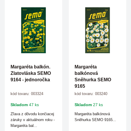
Margaréta balkón.
Margaréta
Zlatovláska SEMO
balkónová
9164 - jednoročka
Sněhurka SEMO
9165
kód tovaru:
003324
kód tovaru:
003240
Skladom
47 ks
Skladom
27 ks
Zľava z dôvodu končiacej
Margaréta balkónová
záruky v aktuálnom roku -
Sněhurka SEMO 9165...
Margaréta bal...