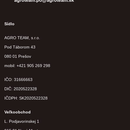
agroteam.po@agroteam.sk
Sídlo
AGRO TEAM, s.r.o.
Pod Táborom 43
080 01 Prešov
mobil: +421 905 269 298
IČO: 31666663
DIČ:
2020522328
IČDPH:
SK2020522328
Veľkoobchod
L. Podjavorinskej 1