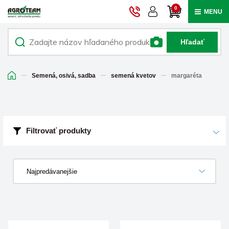
0
MENU
Hľadať
Semená, osivá, sadba
semená kvetov
margaréta
Filtrovať produkty
Najpredávanejšie