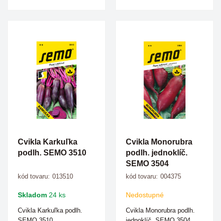
Cvikla Karkuľka
Cvikla Monorubra
podlh. SEMO 3510
podlh. jednoklíč.
SEMO 3504
kód tovaru:
013510
kód tovaru:
004375
Skladom
24 ks
Nedostupné
Cvikla Karkuľka podlh.
Cvikla Monorubra podlh.
SEMO 3510...
jednoklíč. SEMO 3504...