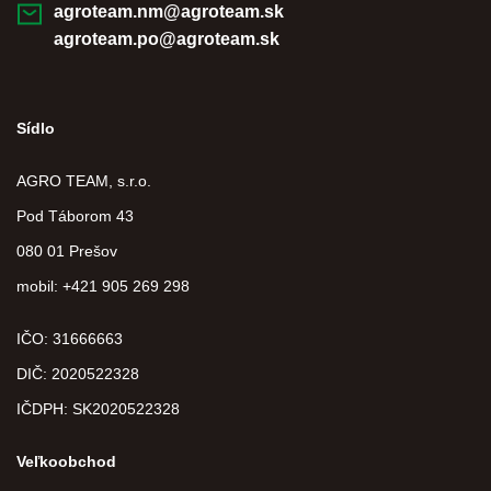
agroteam.nm@agroteam.sk
agroteam.po@agroteam.sk
Sídlo
AGRO TEAM, s.r.o.
Pod Táborom 43
080 01 Prešov
mobil: +421 905 269 298
IČO: 31666663
DIČ:
2020522328
IČDPH:
SK2020522328
Veľkoobchod