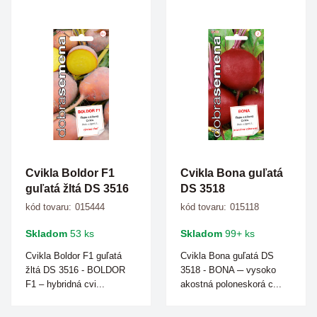
Cvikla Boldor F1
Cvikla Bona guľatá
guľatá žltá DS 3516
DS 3518
kód tovaru:
015444
kód tovaru:
015118
Skladom
53 ks
Skladom
99+ ks
Cvikla Boldor F1 guľatá
Cvikla Bona guľatá DS
žltá DS 3516 - BOLDOR
3518 - BONA ─ vysoko
F1 – hybridná cvi...
akostná poloneskorá c...