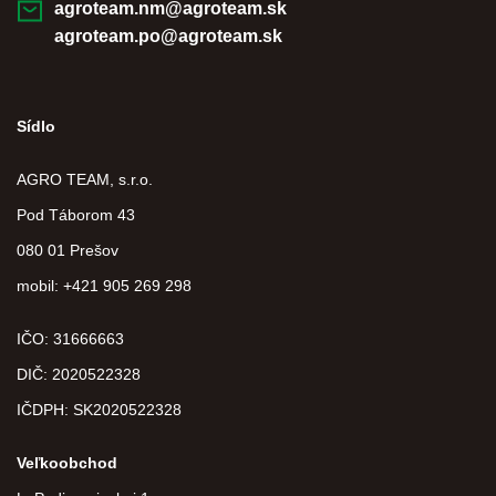
agroteam.nm@agroteam.sk
agroteam.po@agroteam.sk
Sídlo
AGRO TEAM, s.r.o.
Pod Táborom 43
080 01 Prešov
mobil: +421 905 269 298
IČO: 31666663
DIČ:
2020522328
IČDPH:
SK2020522328
Veľkoobchod