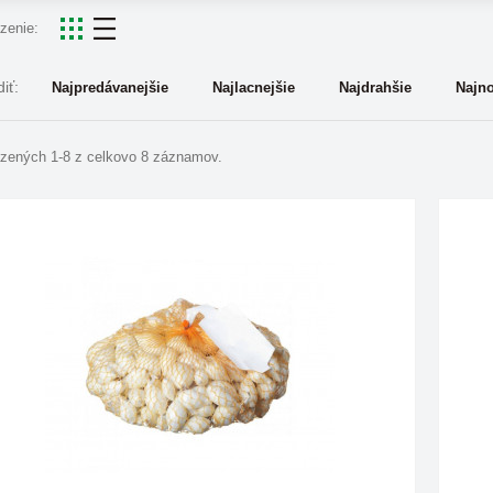
zenie:
iť:
Najpredávanejšie
Najlacnejšie
Najdrahšie
Najno
zených 1-8 z celkovo 8 záznamov.