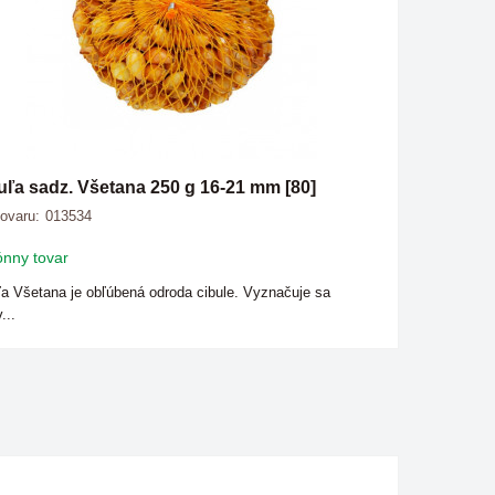
uľa sadz. Všetana 250 g 16-21 mm [80]
tovaru:
013534
nny tovar
ľa Všetana je obľúbená odroda cibule. Vyznačuje sa
...