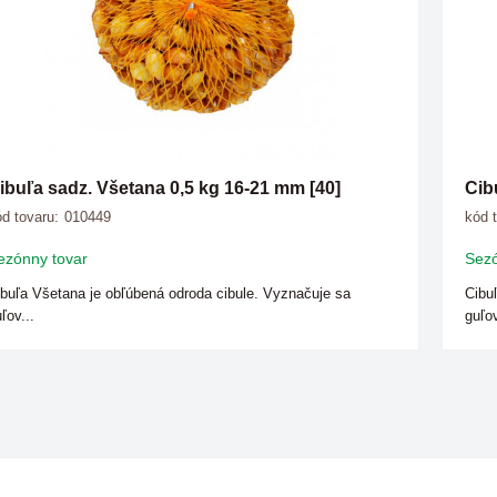
ibuľa sadz. Všetana 0,5 kg 16-21 mm [40]
Cib
d tovaru:
010449
kód 
ezónny tovar
Sezó
buľa Všetana je obľúbená odroda cibule. Vyznačuje sa
Cibu
ľov...
guľov