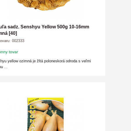
uľa sadz. Senshyu Yellow 500g 10-16mm
mná [40]
tovaru:
002333
nny tovar
hyu yellow ozimná je žltá poloneskorá odroda s veľmi
u ...