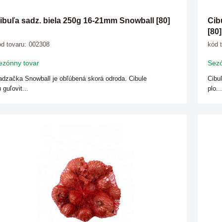
ibuľa sadz. biela 250g 16-21mm Snowball [80]
Cib
[80]
d tovaru:
002308
kód 
ezónny tovar
Sezó
dzačka Snowball je obľúbená skorá odroda. Cibule
Cibu
 guľovit...
plo...