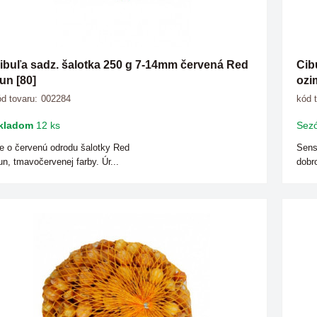
ibuľa sadz. šalotka 250 g 7-14mm červená Red
Cib
un [80]
ozi
d tovaru:
002284
kód 
kladom
12 ks
Sezó
e o červenú odrodu šalotky Red
Sens
n, tmavočervenej farby. Úr...
dobro