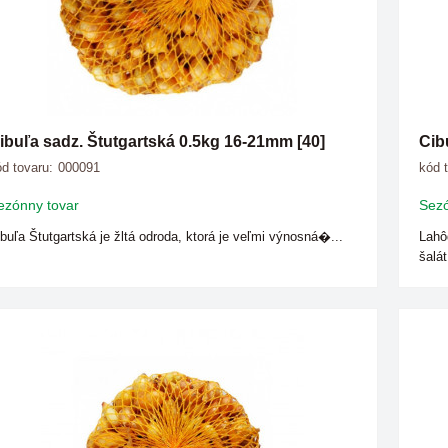
ibuľa sadz. Štutgartská 0.5kg 16-21mm [40]
Cib
d tovaru:
000091
kód 
ezónny tovar
Sezó
buľa Štutgartská je žltá odroda, ktorá je veľmi výnosná�...
Lahô
šalát