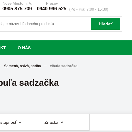
Nové Mesto n. V.
Prešov
0905 875 709
0940 996 525
(Po - Pia: 7:00 - 15:30)
Hľadať
AKT
O NÁS
Semená, osivá, sadba
cibuľa sadzačka
buľa sadzačka
stupnosť
Značka