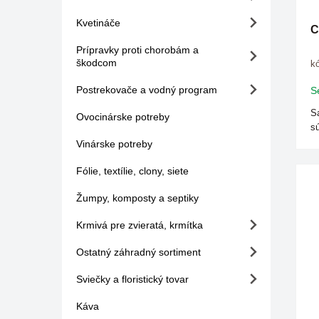
Kvetináče
C
Prípravky proti chorobám a
škodcom
kó
Postrekovače a vodný program
S
Sa
Ovocinárske potreby
sú
Vinárske potreby
Fólie, textílie, clony, siete
Žumpy, komposty a septiky
Krmivá pre zvieratá, krmítka
Ostatný záhradný sortiment
Sviečky a floristický tovar
Káva