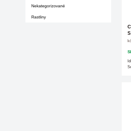
Nekategorizované
Rastliny
C
S
kó
S
Id
Su