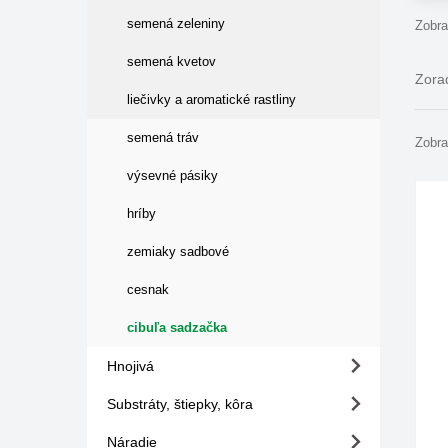
semená zeleniny
Zobra
semená kvetov
Zorad
liečivky a aromatické rastliny
semená tráv
Zobra
výsevné pásiky
hríby
zemiaky sadbové
cesnak
cibuľa sadzačka
Hnojivá
Substráty, štiepky, kôra
Náradie