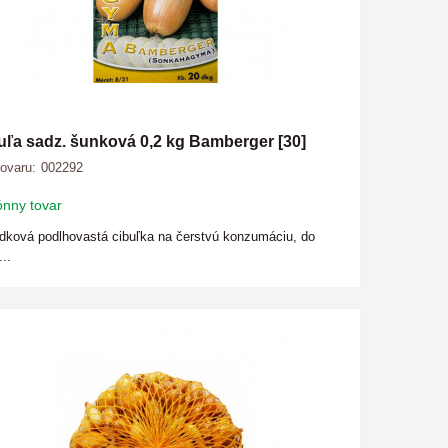
uľa sadz. šunková 0,2 kg Bamberger [30]
tovaru:
002292
nny tovar
dková podlhovastá cibuľka na čerstvú konzumáciu, do
...