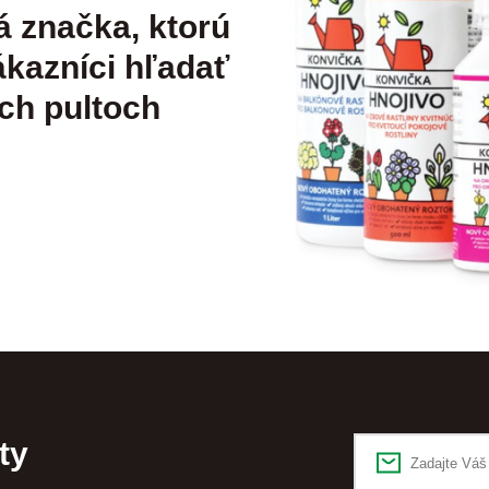
á značka, ktorú
kazníci hľadať
ch pultoch
ty