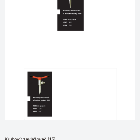
Kruhový zavlažovač [15]