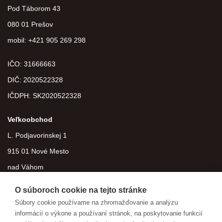
Pod Táborom 43
080 01 Prešov
mobil: +421 905 269 298
IČO: 31666663
DIČ:
2020522328
IČDPH:
SK2020522328
Veľkoobchod
L. Podjavorinskej 1
915 01 Nové Mesto
nad Váhom
O súboroch cookie na tejto stránke
Súbory cookie používame na zhromažďovanie a analýzu
informácií o výkone a používaní stránok, na poskytovanie funkcií