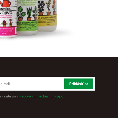
Prihlásiť sa
úhlasíte so
spracovaním osobných údajov.