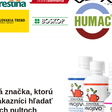
á značka, ktorú
kazníci hľadať
ch pultoch