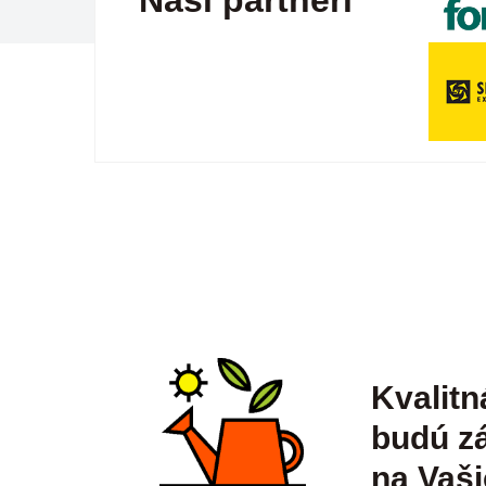
Naši partneri
Kvalitn
budú zá
na Vaši