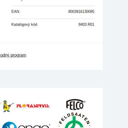
EAN
8003916130085
Katalógový kód
8403.R01
vodný program