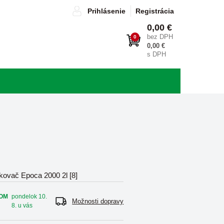
Prihlásenie
Registrácia
0,00 €
bez DPH
0
0,00 €
s DPH
kovač Epoca 2000 2l [8]
OM
pondelok 10.
Možnosti dopravy
8. u vás