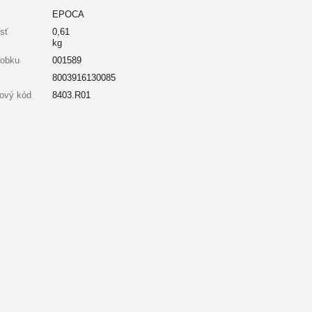
EPOCA
sť
0,61
kg
robku
001589
8003916130085
ový kód
8403.R01