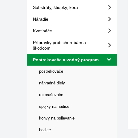
Substráty, štiepky, kôra
Náradie
Kvetináče
Prípravky proti chorobám a
škodcom
Postrekovače a vodný program
postrekovače
náhradné diely
rozprašovače
spojky na hadice
konvy na polievanie
hadice