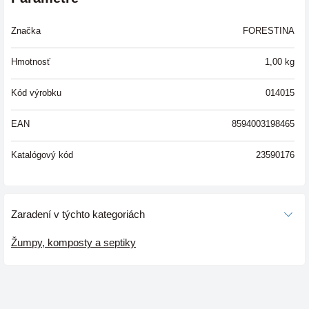
Značka
FORESTINA
Hmotnosť
1,00
kg
Kód výrobku
014015
EAN
8594003198465
Katalógový kód
23590176
Zaradení v týchto kategoriách
Žumpy, komposty a septiky