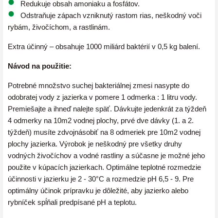
Redukuje obsah amoniaku a fosfátov.
Odstraňuje zápach vzniknutý rastom rias, neškodný voči
rybám, živočíchom, a rastlinám.
Extra účinný – obsahuje 1000 miliárd baktérií v 0,5 kg balení.
Návod na použitie:
Potrebné množstvo suchej bakteriálnej zmesi nasypte do
odobratej vody z jazierka v pomere 1 odmerka : 1 litru vody.
Premiešajte a ihneď nalejte späť. Dávkujte jedenkrát za týždeň
4 odmerky na 10m2 vodnej plochy, prvé dve dávky (1. a 2.
týždeň) musíte zdvojnásobiť na 8 odmeriek pre 10m2 vodnej
plochy jazierka. Výrobok je neškodný pre všetky druhy
vodných živočíchov a vodné rastliny a súčasne je možné jeho
použite v kúpacích jazierkach. Optimálne teplotné rozmedzie
účinnosti v jazierku je 2 - 30°C a rozmedzie pH 6,5 - 9. Pre
optimálny účinok prípravku je dôležité, aby jazierko alebo
rybníček spĺňali predpísané pH a teplotu.