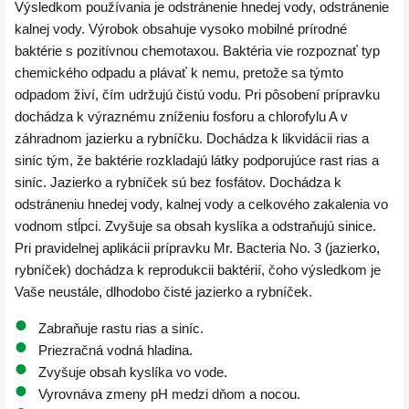
Výsledkom používania je odstránenie hnedej vody, odstránenie
kalnej vody. Výrobok obsahuje vysoko mobilné prírodné
baktérie s pozitívnou chemotaxou. Baktéria vie rozpoznať typ
chemického odpadu a plávať k nemu, pretože sa týmto
odpadom živí, čím udržujú čistú vodu. Pri pôsobení prípravku
dochádza k výraznému zníženiu fosforu a chlorofylu A v
záhradnom jazierku a rybníčku. Dochádza k likvidácii rias a
siníc tým, že baktérie rozkladajú látky podporujúce rast rias a
siníc. Jazierko a rybníček sú bez fosfátov. Dochádza k
odstráneniu hnedej vody, kalnej vody a celkového zakalenia vo
vodnom stĺpci. Zvyšuje sa obsah kyslíka a odstraňujú sinice.
Pri pravidelnej aplikácii prípravku Mr. Bacteria No. 3 (jazierko,
rybníček) dochádza k reprodukcii baktérií, čoho výsledkom je
Vaše neustále, dlhodobo čisté jazierko a rybníček.
Zabraňuje rastu rias a siníc.
Priezračná vodná hladina.
Zvyšuje obsah kyslíka vo vode.
Vyrovnáva zmeny pH medzi dňom a nocou.