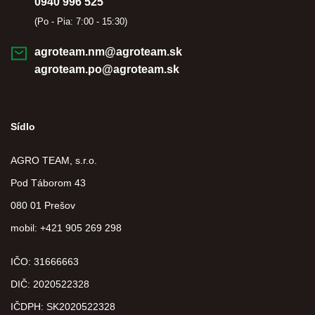
0940 996 525
(Po - Pia: 7:00 - 15:30)
agroteam.nm@agroteam.sk
agroteam.po@agroteam.sk
Sídlo
AGRO TEAM, s.r.o.
Pod Táborom 43
080 01 Prešov
mobil: +421 905 269 298
IČO: 31666663
DIČ:
2020522328
IČDPH:
SK2020522328