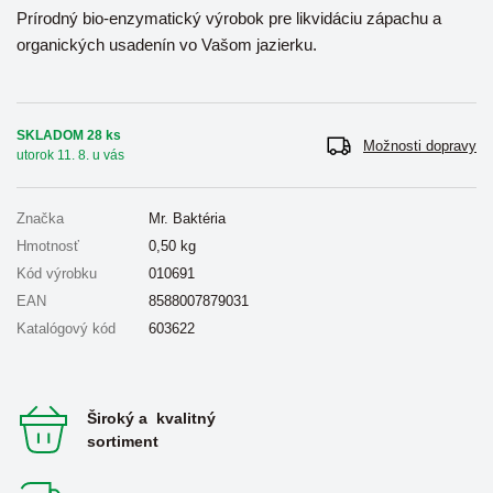
Prírodný bio-enzymatický výrobok pre likvidáciu zápachu a
organických usadenín vo Vašom jazierku.
SKLADOM 28 ks
Možnosti dopravy
utorok 11. 8. u vás
Značka
Mr. Baktéria
Hmotnosť
0,50
kg
Kód výrobku
010691
EAN
8588007879031
Katalógový kód
603622
Široký a kvalitný
sortiment