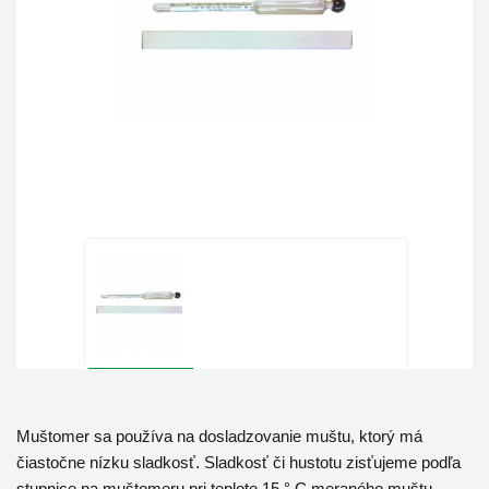
Muštomer sa používa na dosladzovanie muštu, ktorý má
čiastočne nízku sladkosť. Sladkosť či hustotu zisťujeme podľa
stupnice na muštomeru pri teplote 15 ° C meraného muštu.