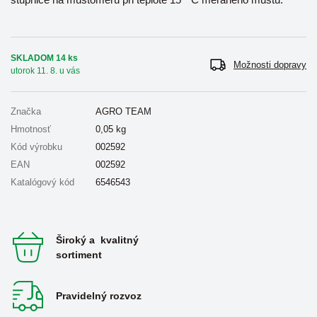
SKLADOM 14 ks
Možnosti dopravy
utorok 11. 8. u vás
Značka
AGRO TEAM
Hmotnosť
0,05
kg
Kód výrobku
002592
EAN
002592
Katalógový kód
6546543
Široký a kvalitný
sortiment
Pravidelný rozvoz