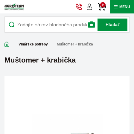
0
MENU
Hľadať
Vinárske potreby
Muštomer + krabička
Muštomer + krabička