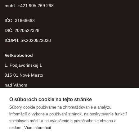
mobil: +421 905 269 298
IČO: 31666663
DIČ:
2020522328
IČDPH:
SK2020522328
Veľkoobchod
L. Podjavorinskej 1
915 01 Nové Mesto
nad Váhom
O súboroch cookie na tejto stránke
Súbory cookie používame na zhromažďovanie a analýzu
informácií o výkone a používaní stránok, na poskytovanie funkcií
sociálnych médií a na vylepšenie a prispôsobenie obsahu a
reklám.
Viac informácií