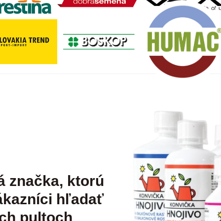
á značka, ktorú
kazníci hľadať
ch pultoch