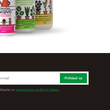
Prihlásiť sa
úhlasíte so
spracovaním osobných údajov.