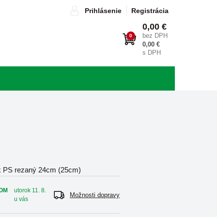
Prihlásenie
Registrácia
0,00 €
bez DPH
0
0,00 €
s DPH
k PS rezaný 24cm (25cm)
OM
utorok 11. 8.
Možnosti dopravy
u vás