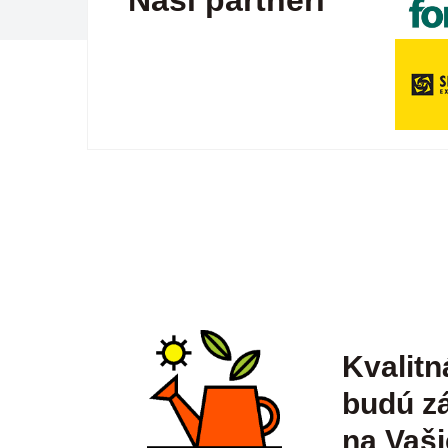
Naši partneri
Kvalitn
budú zá
na Vaši