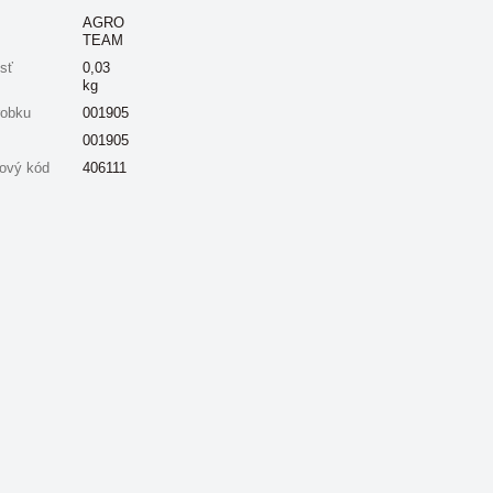
AGRO
TEAM
sť
0,03
kg
robku
001905
001905
ový kód
406111