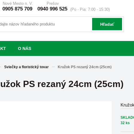
Nové Mesto n. V.
Prešov
0905 875 709
0940 996 525
(Po - Pia: 7:00 - 15:30)
Hľadať
AKT
O NÁS
Sviečky a floristický tovar
Kružok PS rezaný 24cm (25cm)
užok PS rezaný 24cm (25cm)
Kružo
SKLAD
32 ks