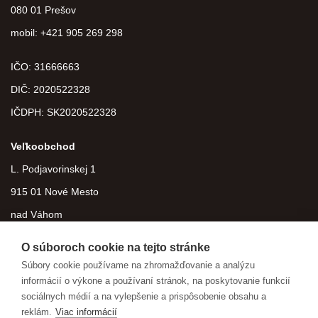
080 01 Prešov
mobil: +421 905 269 298
IČO: 31666663
DIČ:
2020522328
IČDPH:
SK2020522328
Veľkoobchod
L. Podjavorinskej 1
915 01 Nové Mesto
nad Váhom
O súboroch cookie na tejto stránke
Súbory cookie používame na zhromažďovanie a analýzu
informácií o výkone a používaní stránok, na poskytovanie funkcií
sociálnych médií a na vylepšenie a prispôsobenie obsahu a
reklám.
Viac informácií