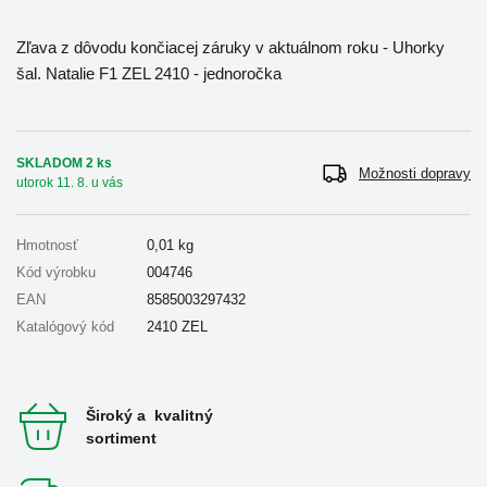
Zľava z dôvodu končiacej záruky v aktuálnom roku - Uhorky
šal. Natalie F1 ZEL 2410 - jednoročka
SKLADOM 2 ks
Možnosti dopravy
utorok 11. 8. u vás
Hmotnosť
0,01
kg
Kód výrobku
004746
EAN
8585003297432
Katalógový kód
2410 ZEL
Široký a kvalitný
sortiment