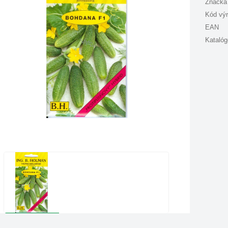
Značka
Kód vý
EAN
Katalóg