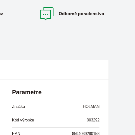
oz
Odborné poradenstvo
Parametre
Značka
HOLMAN
Kód výrobku
003292
EAN
8594039280158