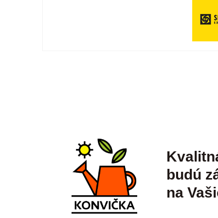
Kvalitn
budú zá
na Vaši