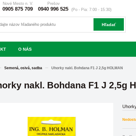
Nové Mesto n. V.
Prešov
0905 875 709
0940 996 525
(Po - Pia: 7:00 - 15:30)
Hľadať
AKT
O NÁS
Semená, osivá, sadba
Uhorky nakl. Bohdana F1 J 2,5g HOLMAN
orky nakl. Bohdana F1 J 2,5g
Uhorky
Nedost