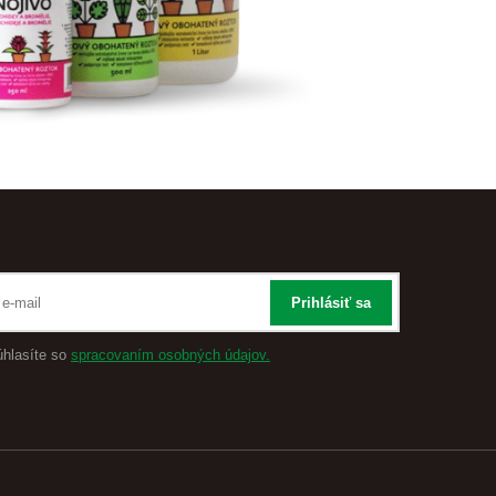
Prihlásiť sa
úhlasíte so
spracovaním osobných údajov.