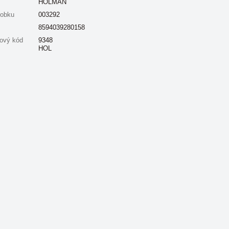
HOLMAN
robku
003292
8594039280158
ový kód
9348
HOL