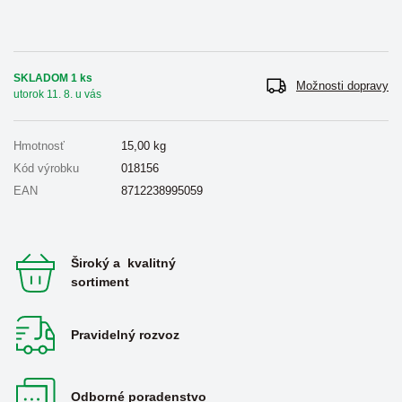
SKLADOM 1 ks
Možnosti dopravy
utorok 11. 8. u vás
Hmotnosť
15,00
kg
Kód výrobku
018156
EAN
8712238995059
Široký a kvalitný
sortiment
Pravidelný rozvoz
Odborné poradenstvo