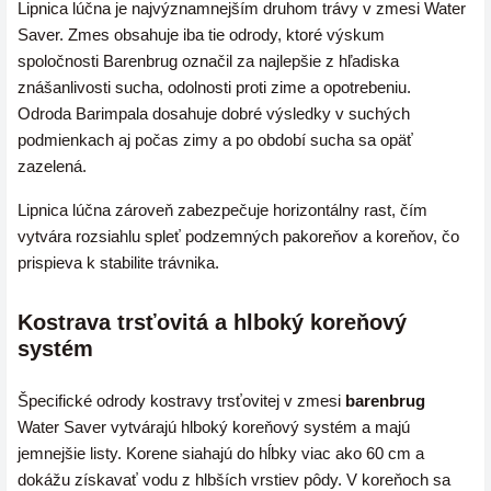
Lipnica lúčna je najvýznamnejším druhom trávy v zmesi Water
Saver. Zmes obsahuje iba tie odrody, ktoré výskum
spoločnosti Barenbrug označil za najlepšie z hľadiska
znášanlivosti sucha, odolnosti proti zime a opotrebeniu.
Odroda Barimpala dosahuje dobré výsledky v suchých
podmienkach aj počas zimy a po období sucha sa opäť
zazelená.
Lipnica lúčna zároveň zabezpečuje horizontálny rast, čím
vytvára rozsiahlu spleť podzemných pakoreňov a koreňov, čo
prispieva k stabilite trávnika.
Kostrava trsťovitá a hlboký koreňový
systém
Špecifické odrody kostravy trsťovitej v zmesi
barenbrug
Water Saver vytvárajú hlboký koreňový systém a majú
jemnejšie listy. Korene siahajú do hĺbky viac ako 60 cm a
dokážu získavať vodu z hlbších vrstiev pôdy. V koreňoch sa