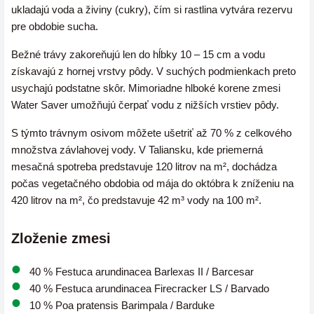
ukladajú voda a živiny (cukry), čím si rastlina vytvára rezervu
pre obdobie sucha.
Bežné trávy zakoreňujú len do hĺbky 10 – 15 cm a vodu
získavajú z hornej vrstvy pôdy. V suchých podmienkach preto
usychajú podstatne skôr. Mimoriadne hlboké korene zmesi
Water Saver umožňujú čerpať vodu z nižších vrstiev pôdy.
S týmto trávnym osivom môžete ušetriť až 70 % z celkového
množstva závlahovej vody. V Taliansku, kde priemerná
mesačná spotreba predstavuje 120 litrov na m², dochádza
počas vegetačného obdobia od mája do októbra k zníženiu na
420 litrov na m², čo predstavuje 42 m³ vody na 100 m².
Zloženie zmesi
40 % Festuca arundinacea Barlexas II / Barcesar
40 % Festuca arundinacea Firecracker LS / Barvado
10 % Poa pratensis Barimpala / Barduke