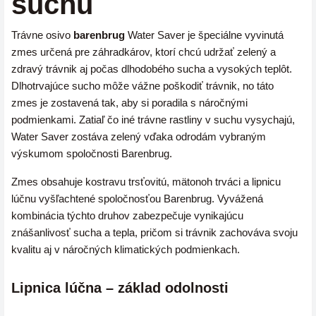
suchu
Trávne osivo
barenbrug
Water Saver je špeciálne vyvinutá
zmes určená pre záhradkárov, ktorí chcú udržať zelený a
zdravý trávnik aj počas dlhodobého sucha a vysokých teplôt.
Dlhotrvajúce sucho môže vážne poškodiť trávnik, no táto
zmes je zostavená tak, aby si poradila s náročnými
podmienkami. Zatiaľ čo iné trávne rastliny v suchu vysychajú,
Water Saver zostáva zelený vďaka odrodám vybraným
výskumom spoločnosti Barenbrug.
Zmes obsahuje kostravu trsťovitú, mätonoh trváci a lipnicu
lúčnu vyšľachtené spoločnosťou Barenbrug. Vyvážená
kombinácia týchto druhov zabezpečuje vynikajúcu
znášanlivosť sucha a tepla, pričom si trávnik zachováva svoju
kvalitu aj v náročných klimatických podmienkach.
Lipnica lúčna – základ odolnosti