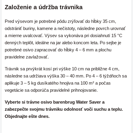
Založenie a údržba trávnika
Pred výsevom je potrebné pôdu zrýľovať do hĺbky 35 cm,
odstrániť buriny, kamene a nečistoty, následne povrch urovnať
a mierne uvalcovať. Výsev sa vykonáva pri dosiahnutí 15 °C
denných teplôt, ideálne na jar alebo koncom leta. Po sejbe je
potrebné osivo zapracovať do hĺbky 4 – 6 mm a plochu
pravidelne zavlažovať.
Trávnik sa prvýkrát kosí pri výške 10 cm na približne 4 cm,
následne sa udržiava výška 30 – 40 mm. Po 4 – 6 týždňoch sa
aplikuje 3 – 5 kg dusíkatého hnojiva na 100 m² a počas
vegetácie sa odporúča pravidelné prihnojovanie.
Vyberte si trávne osivo barenbrug Water Saver a
zabezpečte svojmu trávniku odolnosť voči suchu a teplu.
Objednajte ešte dnes.