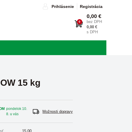
Prihlásenie
Registrácia
0,00 €
bez DPH
0
0,00 €
s DPH
OW 15 kg
OM
pondelok 10.
Možnosti dopravy
8. u vás
sť
15,00