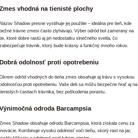
Zmes vhodná na tienisté plochy
Názov Shadow presne vystihuje jej použitie – ideálna pre tieň, kde
bežné trávne zmesi často zlyhávajú. Výber odrôd bol zameraný na
tie, ktoré dobre rastú aj pri nedostatku slnečného svetla, čo
zabezpečuje trávnik, ktorý bude krásny a funkčný mnoho rokov.
Dobrá odolnosť proti opotrebeniu
Okrem odrôd vhodných do tieňa zmes obsahuje aj trávu s vysokou
odolnosťou proti opotrebeniu. Vaše deti sa môžu bezpečne hrať aj na
tienistých častiach trávnika, bez poškodenia porastu.
Výnimočná odroda Barcampsia
Zmes Shadow obsahuje odrodu Barcampsia, ktorá získala cenu za
inovácie. Kombinuje vysokú odolnosť voči tieňu, skorý rast na jar,
rýchle klíčenie a odolnosť proti tuhým zimám.