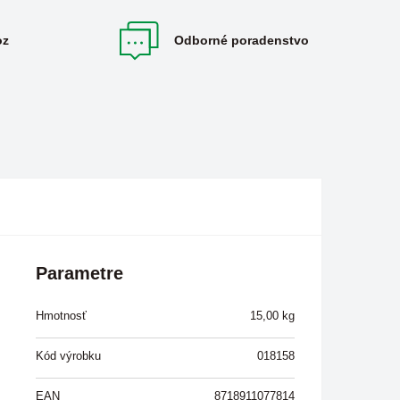
oz
Odborné poradenstvo
Parametre
Hmotnosť
15,00
kg
Kód výrobku
018158
EAN
8718911077814