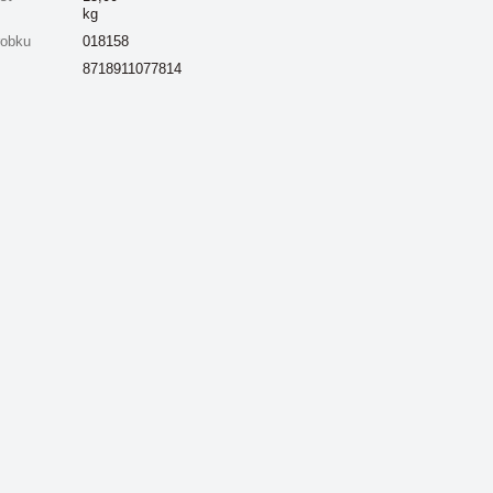
kg
robku
018158
8718911077814