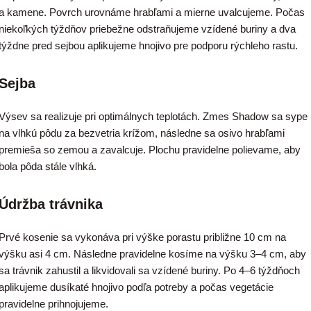
a kamene. Povrch urovnáme hrabľami a mierne uvalcujeme. Počas
niekoľkých týždňov priebežne odstraňujeme vzídené buriny a dva
týždne pred sejbou aplikujeme hnojivo pre podporu rýchleho rastu.
Sejba
Výsev sa realizuje pri optimálnych teplotách. Zmes Shadow sa sype
na vlhkú pôdu za bezvetria krížom, následne sa osivo hrabľami
premieša so zemou a zavalcuje. Plochu pravidelne polievame, aby
bola pôda stále vlhká.
Údržba trávnika
Prvé kosenie sa vykonáva pri výške porastu približne 10 cm na
výšku asi 4 cm. Následne pravidelne kosíme na výšku 3–4 cm, aby
sa trávnik zahustil a likvidovali sa vzídené buriny. Po 4–6 týždňoch
aplikujeme dusíkaté hnojivo podľa potreby a počas vegetácie
pravidelne prihnojujeme.