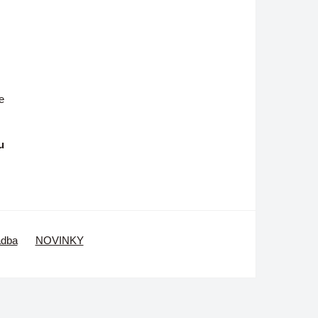
e
u
adba
NOVINKY