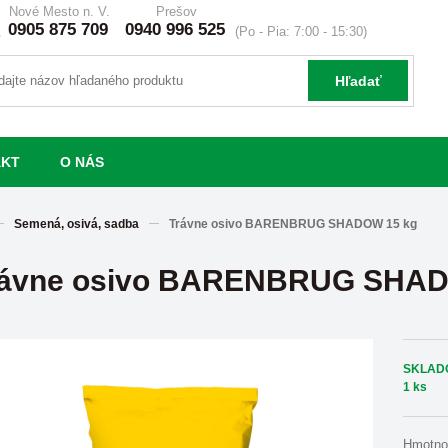
Nové Mesto n. V.
Prešov
0905 875 709
0940 996 525
(Po - Pia: 7:00 - 15:30)
Hľadať
AKT
O NÁS
Semená, osivá, sadba
Trávne osivo BARENBRUG SHADOW 15 kg
rávne osivo BARENBRUG SHAD
SKLAD
1 ks
Hmotno