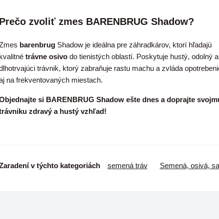
Prečo zvoliť zmes BARENBRUG Shadow?
Zmes
barenbrug
Shadow je ideálna pre záhradkárov, ktorí hľadajú
kvalitné
trávne osivo
do tienistých oblastí. Poskytuje hustý, odolný a
dlhotrvajúci trávnik, ktorý zabraňuje rastu machu a zvláda opotrebeni
aj na frekventovaných miestach.
Objednajte si BARENBRUG Shadow ešte dnes a doprajte svojm
trávniku zdravý a hustý vzhľad!
Zaradení v týchto kategoriách
semená tráv
Semená, osivá, s