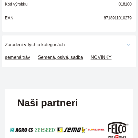
Kód výrobku
018160
EAN
8718911010279
Zaradení v týchto kategoriách
semená tráv
Semená, osivá, sadba
NOVINKY
Naši partneri