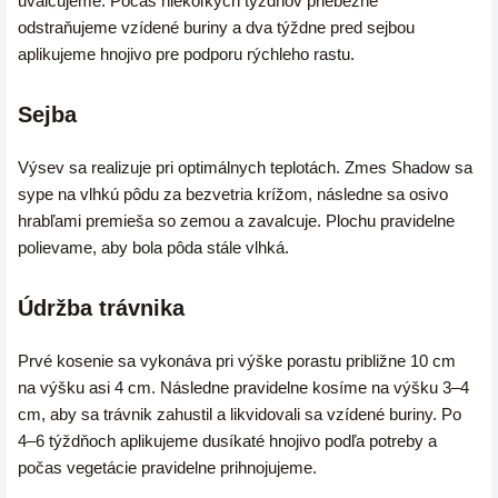
uvalcujeme. Počas niekoľkých týždňov priebežne
odstraňujeme vzídené buriny a dva týždne pred sejbou
aplikujeme hnojivo pre podporu rýchleho rastu.
Sejba
Výsev sa realizuje pri optimálnych teplotách. Zmes Shadow sa
sype na vlhkú pôdu za bezvetria krížom, následne sa osivo
hrabľami premieša so zemou a zavalcuje. Plochu pravidelne
polievame, aby bola pôda stále vlhká.
Údržba trávnika
Prvé kosenie sa vykonáva pri výške porastu približne 10 cm
na výšku asi 4 cm. Následne pravidelne kosíme na výšku 3–4
cm, aby sa trávnik zahustil a likvidovali sa vzídené buriny. Po
4–6 týždňoch aplikujeme dusíkaté hnojivo podľa potreby a
počas vegetácie pravidelne prihnojujeme.