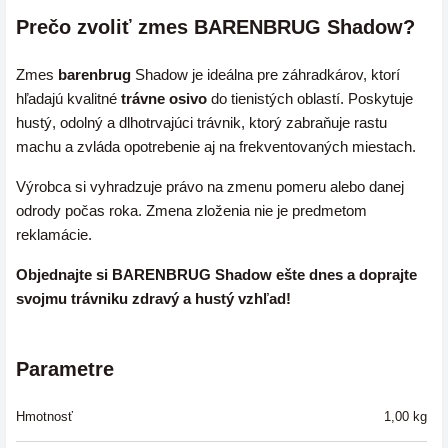
Prečo zvoliť zmes BARENBRUG Shadow?
Zmes
barenbrug
Shadow je ideálna pre záhradkárov, ktorí
hľadajú kvalitné
trávne osivo
do tienistých oblastí. Poskytuje
hustý, odolný a dlhotrvajúci trávnik, ktorý zabraňuje rastu
machu a zvláda opotrebenie aj na frekventovaných miestach.
Výrobca si vyhradzuje právo na zmenu pomeru alebo danej
odrody počas roka. Zmena zloženia nie je predmetom
reklamácie.
Objednajte si BARENBRUG Shadow ešte dnes a doprajte
svojmu trávniku zdravý a hustý vzhľad!
Parametre
Hmotnosť
1,00
kg