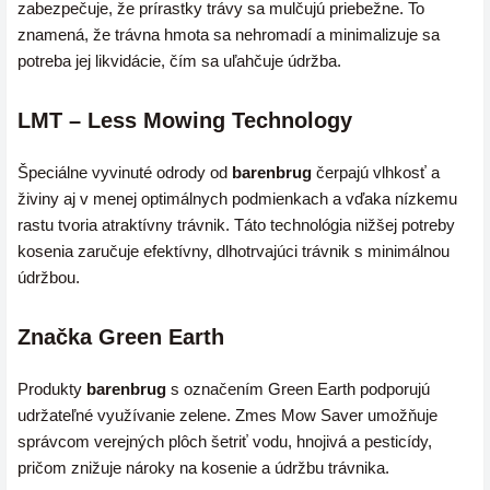
zabezpečuje, že prírastky trávy sa mulčujú priebežne. To
znamená, že trávna hmota sa nehromadí a minimalizuje sa
potreba jej likvidácie, čím sa uľahčuje údržba.
LMT – Less Mowing Technology
Špeciálne vyvinuté odrody od
barenbrug
čerpajú vlhkosť a
živiny aj v menej optimálnych podmienkach a vďaka nízkemu
rastu tvoria atraktívny trávnik. Táto technológia nižšej potreby
kosenia zaručuje efektívny, dlhotrvajúci trávnik s minimálnou
údržbou.
Značka Green Earth
Produkty
barenbrug
s označením Green Earth podporujú
udržateľné využívanie zelene. Zmes Mow Saver umožňuje
správcom verejných plôch šetriť vodu, hnojivá a pesticídy,
pričom znižuje nároky na kosenie a údržbu trávnika.