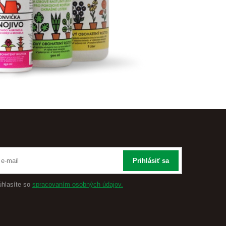
Prihlásiť sa
úhlasíte so
spracovaním osobných údajov.