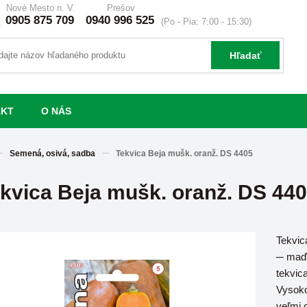
Nové Mesto n. V.
Prešov
0905 875 709
0940 996 525
(Po - Pia: 7:00 - 15:30)
Hľadať
AKT
O NÁS
Semená, osivá, sadba
Tekvica Beja mušk. oranž. DS 4405
kvica Beja mušk. oranž. DS 44
Tekvic
─ maďa
tekvica
Vysoko
veľmi 