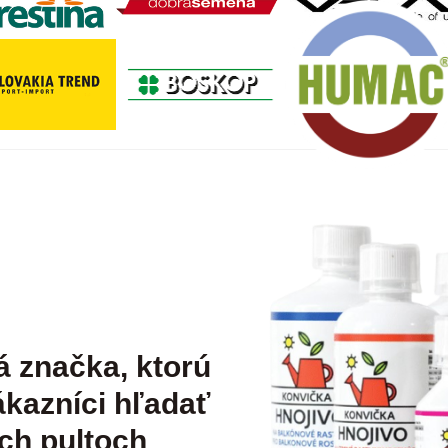
á značka, ktorú
kazníci hľadať
ch pultoch