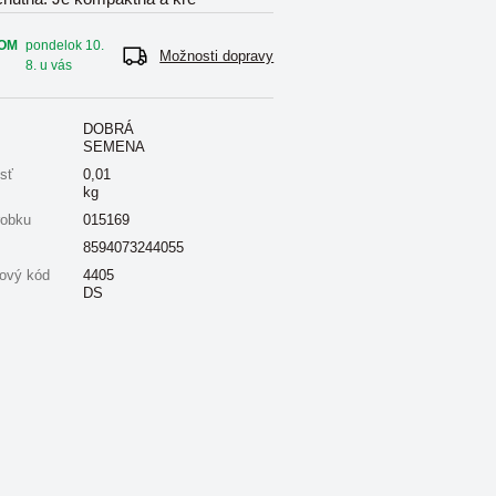
OM
pondelok 10.
Možnosti dopravy
8. u vás
DOBRÁ
SEMENA
sť
0,01
kg
robku
015169
8594073244055
ový kód
4405
DS