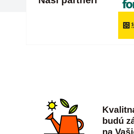
Naši partneri
Kvalitn
budú zá
na Vaši