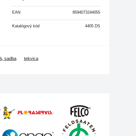
EAN
8594073244055
Katalógový kód
4405 DS
á, sadba
tekvica