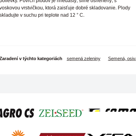
polievky. Povrch plodov je hnedastý, silne osrienený, s
voskovou vrstvičkou, ktorá zaisťuje dobré skladovanie. Plody
skladujte v suchu pri teplote nad 12 ° C.
Zaradení v týchto kategoriách
semená zeleniny
Semená, osiv