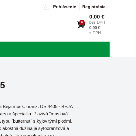
Prihlásenie
Registrácia
0,00 €
bez DPH
0
0,00 €
s DPH
05
a Beja mušk. oranž. DS 4405 - BEJA
rská špecialita. Plazivá "maslová"
 typu ´butternut´ s kyjovitými plodmi.
 akostná dužina je sýtooranžová a
chutná. Je kompaktná a kre