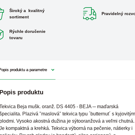
Široký a kvalitný
Pravidelný rozv
sortiment
Rýchle doručenie
tovaru
Popis produktu a parametre
Popis produktu
Tekvica Beja mušk. oranž. DS 4405 - BEJA ─ maďarská
špecialita. Plazivá "maslová" tekvica typu ´butternut´ s kyjovitým
plodmi. Vysoko akostná dužina je sýtooranžová a veľmi chutná.
Je kompaktná a krehká. Tekvica výborná na pečenie, nátierky i