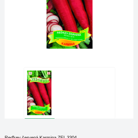
Reďkev červená Karmina ZEL 3304