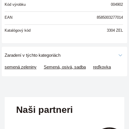
Kód výrobku
004902
EAN
8585003277014
Katalógový kód
3304 ZEL
Zaradení v týchto kategoriách
semená zeleniny
Semená, osivá, sadba
reďkovka
Naši partneri