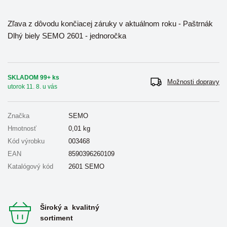
Zľava z dôvodu končiacej záruky v aktuálnom roku - Paštrnák
Dlhý biely SEMO 2601 - jednoročka
SKLADOM 99+ ks
Možnosti dopravy
utorok 11. 8. u vás
Značka
SEMO
Hmotnosť
0,01
kg
Kód výrobku
003468
EAN
8590396260109
Katalógový kód
2601 SEMO
Široký a kvalitný
sortiment