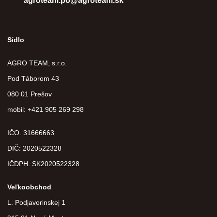
agroteam.po@agroteam.sk
Sídlo
AGRO TEAM, s.r.o.
Pod Táborom 43
080 01 Prešov
mobil: +421 905 269 298
IČO: 31666663
DIČ:
2020522328
IČDPH:
SK2020522328
Veľkoobchod
L. Podjavorinskej 1