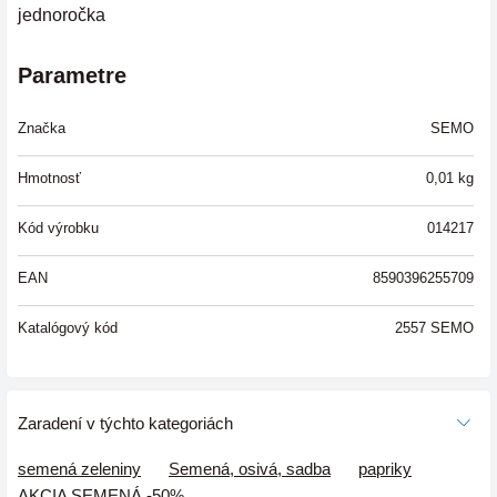
jednoročka
Parametre
Značka
SEMO
Hmotnosť
0,01
kg
Kód výrobku
014217
EAN
8590396255709
Katalógový kód
2557 SEMO
Zaradení v týchto kategoriách
semená zeleniny
Semená, osivá, sadba
papriky
AKCIA SEMENÁ -50%