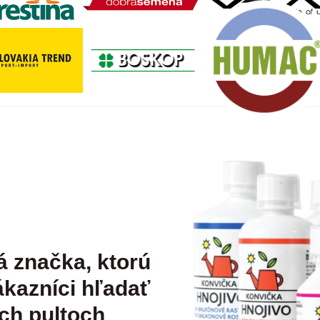
á značka, ktorú
kazníci hľadať
ch pultoch