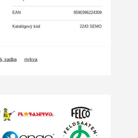
EAN
8590396224309
Katalógový kód
2243 SEMO
á, sadba
mrkva