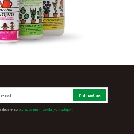
Prihlásiť sa
úhlasíte so
spracovaním osobných údajov.