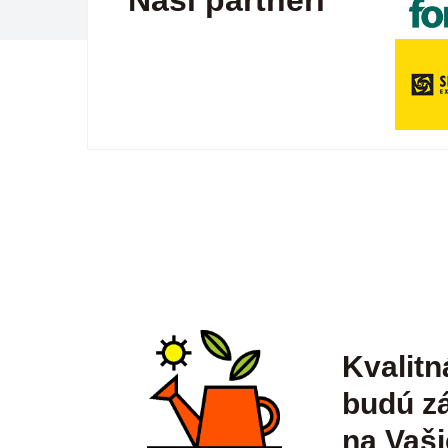
Naši partneri
Kvalitn
budú zá
na Vaši