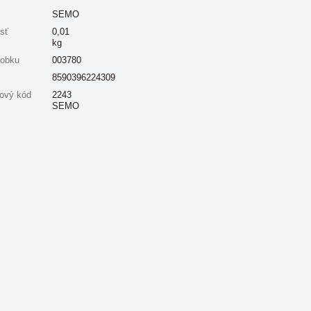
SEMO
sť
0,01
kg
robku
003780
8590396224309
ový kód
2243
SEMO