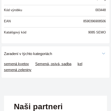
Kód výrobku
003448
EAN
8590396908506
Katalógový kód
9085 SEMO
Zaradení v týchto kategoriách
semená kvetov
Semená, osivá, sadba
kel
semená zeleniny
Naši partneri