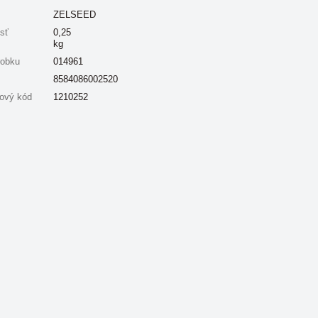
ZELSEED
sť
0,25
kg
robku
014961
8584086002520
ový kód
1210252