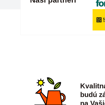
Naši partneri
Kvalitn
budú zá
na Vaši