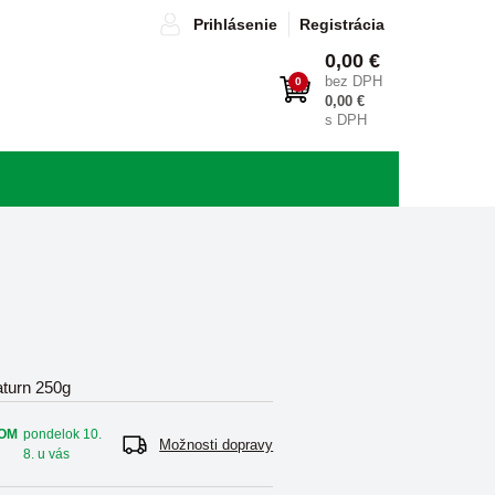
Prihlásenie
Registrácia
0,00 €
bez DPH
0
0,00 €
s DPH
turn 250g
OM
pondelok 10.
Možnosti dopravy
8. u vás