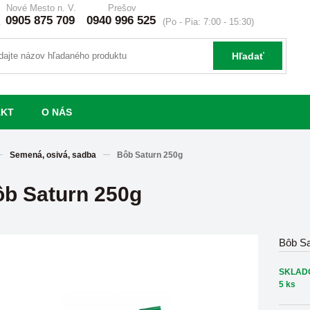
Nové Mesto n. V.
Prešov
0905 875 709
0940 996 525
(Po - Pia: 7:00 - 15:30)
Hľadať
AKT
O NÁS
Semená, osivá, sadba
Bôb Saturn 250g
b Saturn 250g
Bôb Sa
SKLAD
5 ks