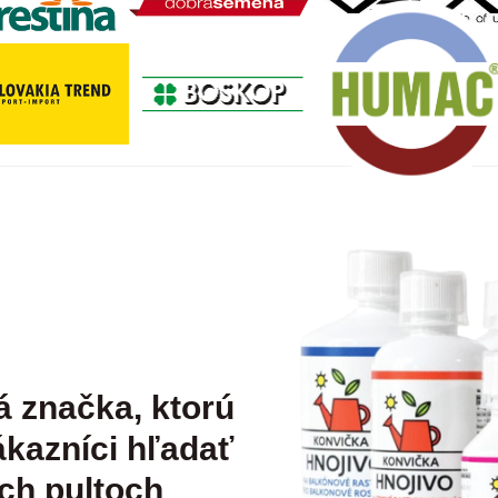
á značka, ktorú
kazníci hľadať
ch pultoch