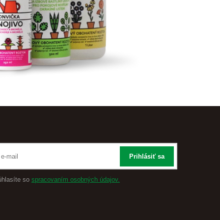
Prihlásiť sa
úhlasíte so
spracovaním osobných údajov.