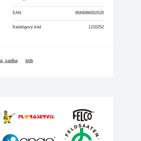
EAN
8584086002520
Katalógový kód
1210252
á, sadba
bôb