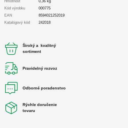
Hmotnosť
0,36
kg
Kód výrobku
000775
EAN
8594021252019
Katalógový kód
242018
Široký a kvalitný
sortiment
Pravidelný rozvoz
Odborné poradenstvo
Rýchle doručenie
tovaru