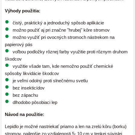
Výhody použitia:
čistý, praktický a jednoduchý spôsob aplikácie
možno použiť aj pri značne "hrubej" kôre stromov
možno využiť pri ovocných stromoch nástrekom na
papierový pás
voľbou podložky rôznej farby využitie proti rôznym druhom
škodcov
využitie všade tam, kde nemožno použiť chemické
spôsoby likvidácie škodcov
je veľmi odolný proti slnečnému svetlu
bez insekticídov
bez zápachu
dlhodobo pôsobiaci lep
Návod na použitie:
Lepidlo je možné nastriekať
priamo a len na zrelú kôru (borku)
stromov, najlepšie zo vzdialenosti 5- 10 cm v tenkej súvislej