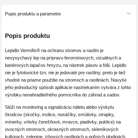
Popis produktu a parametre
Popis produktu
Lepidlo Vermifix® na ochranu stromov a rastlín je
nevysychavý lep na prípravu feromónových, vizuálnych a
bariérových lapačov hmyzu, na nástrek pásov a fólií. Lepidlo
nie je fytotoxické tzn. nie je jedovaté pre rastliny, preto je tiež
vhodné na priame použitie na stromoch a rastlinách. Navyše
jeho jednoduchý spôsob aplikácie nastriekaním vytvára z tohto
výrobku nenahraditeľného pomocníka do záhrad a sadov.
Slúži na monitoring a signalizáciu náletu alebo výskytu
škodcov (
skočky, molice, nosáčiky, smútivky, strapky,
mínerky, vrtivky čerešňové, mravce, piadivky, puklice)
na
ovocných stromoch, okrasných stromoch, skleníkových
kultúrach, zelenine, izbových rastlinách a poľných plodinách.