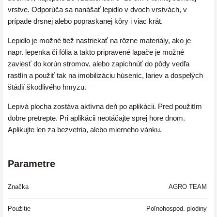
vrstve. Odporúča sa nanášať lepidlo v dvoch vrstvách, v
prípade drsnej alebo popraskanej kôry i viac krát.
Lepidlo je možné tiež nastriekať na rôzne materiály, ako je
napr. lepenka či fólia a takto pripravené lapače je možné
zaviesť do korún stromov, alebo zapichnúť do pôdy vedľa
rastlín a použiť tak na imobilizáciu húseníc, lariev a dospelých
štádií škodlivého hmyzu.
Lepivá plocha zostáva aktívna deň po aplikácii. Pred použitím
dobre pretrepte. Pri aplikácii neotáčajte sprej hore dnom.
Aplikujte len za bezvetria, alebo mierneho vánku.
Parametre
Značka
AGRO TEAM
Použitie
Poľnohospod. plodiny