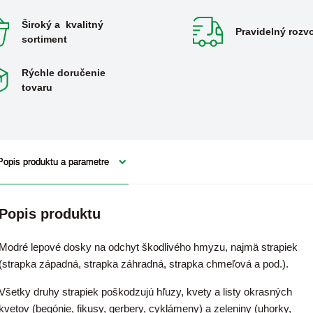
Široký a kvalitný
Pravidelný rozv
sortiment
Rýchle doručenie
tovaru
Popis produktu a parametre
Popis produktu
Modré lepové dosky na odchyt škodlivého hmyzu, najmä strapiek
(strapka západná, strapka záhradná, strapka chmeľová a pod.).
Všetky druhy strapiek poškodzujú
hľuzy, kvety a listy okrasných
kvetov (begónie, fikusy, gerbery, cyklámeny) a zeleniny
(uhorky,