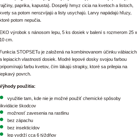
rajčiny, paprika, kapusta).
Dospelý hmyz cicia na kvetoch a listoch,
kvety sa potom nerozvíjajú a listy usychajú. Larvy napádajú hľuzy,
ktoré potom nepučia.
EKO výrobok s nánosom lepu, 5 ks dosiek v balení s rozmerom 25 
10 cm.
Funkcia STOPSETu je založená na kombinovanom účinku vábiacich
a lepiacich vlastností dosiek. Modré lepové dosky svojou farbou
pripomínajú farbu kvetov, čím lákajú strapky, ktoré sa prilepia na
lepkavý povrch.
Výhody použitia:
využitie tam, kde nie je možné použiť chemické spôsoby
likvidácie škodcov
možnosť zavesenia na rastlinu
bez zápachu
bez insekticídov
lep vydrží cca 6 týždňov