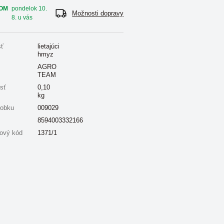
OM
pondelok 10.
Možnosti dopravy
8. u vás
sť
lietajúci
hmyz
AGRO
TEAM
sť
0,10
kg
robku
009029
8594003332166
ový kód
1371/1