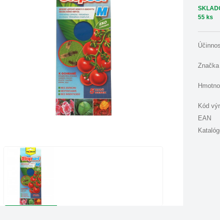
SKLAD
55 ks
Účinno
Značka
Hmotno
Kód vý
EAN
Katalóg