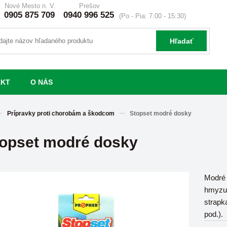
Nové Mesto n. V.
Prešov
0905 875 709
0940 996 525
(Po - Pia: 7:00 - 15:30)
Hľadať
AKT
O NÁS
Prípravky proti chorobám a škodcom
Stopset modré dosky
opset modré dosky
​Modré
hmyzu,
strapk
pod.).