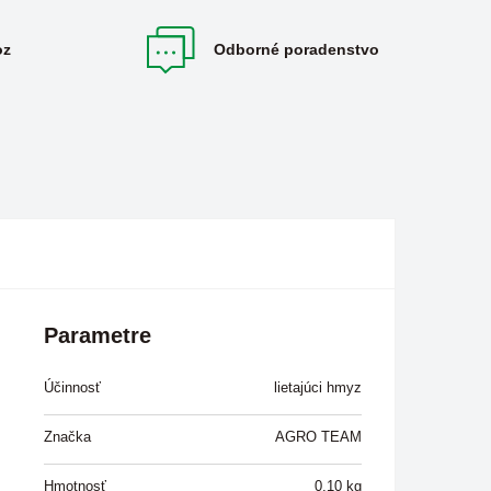
oz
Odborné poradenstvo
Parametre
Účinnosť
lietajúci hmyz
Značka
AGRO TEAM
Hmotnosť
0,10
kg