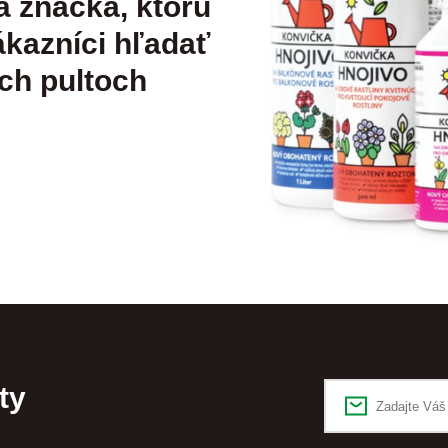
á značka, ktorú
kazníci hľadať
ch pultoch
ty