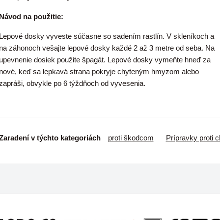
Návod na použitie:
Lepové dosky vyveste súčasne so sadením rastlín.
V skleníkoch a
na záhonoch vešajte lepové dosky každé 2 až 3 metre od seba. Na
upevnenie dosiek použite špagát. Lepové dosky vymeňte hneď za
nové, keď sa lepkavá strana pokryje chyteným hmyzom alebo
zapráši, obvykle po 6 týždňoch od vyvesenia.
Zaradení v týchto kategoriách
proti škodcom
Prípravky proti