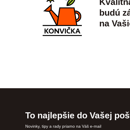
Kvalitn
budú zá
na Vaši
To najlepšie do Vašej poš
Novinky, tipy a rady priamo na Váš e-mail