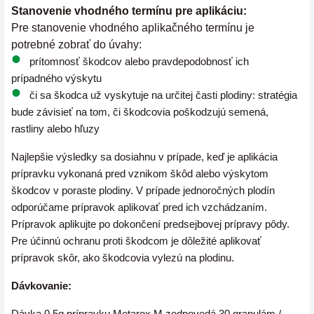
Stanovenie vhodného termínu pre aplikáciu:
Pre stanovenie vhodného aplikačného termínu je
potrebné zobrať do úvahy:
prítomnosť škodcov alebo pravdepodobnosť ich
prípadného výskytu
či sa škodca už vyskytuje na určitej časti plodiny: stratégia
bude závisieť na tom, či škodcovia poškodzujú semená,
rastliny alebo hľuzy
Najlepšie výsledky sa dosiahnu v prípade, keď je aplikácia
prípravku vykonaná pred vznikom škôd alebo výskytom
škodcov v poraste plodiny. V prípade jednoročných plodín
odporúčame prípravok aplikovať pred ich vzchádzaním.
Prípravok aplikujte po dokončení predsejbovej prípravy pôdy.
Pre účinnú ochranu proti škodcom je dôležité aplikovať
prípravok skôr, ako škodcovia vylezú na plodinu.
Dávkovanie:
Dávka 0,5g prípravku Metarex M zodpovedá 30 granulám /