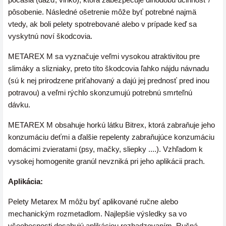
pôsobenie. Následné ošetrenie môže byť potrebné najmä
vtedy, ak boli pelety spotrebované alebo v prípade keď sa
vyskytnú noví škodcovia.
METAREX M sa vyznačuje veľmi vysokou atraktivitou pre
slimáky a slizniaky, preto títo škodcovia ľahko nájdu návnadu
(sú k nej prirodzene priťahovaný a dajú jej prednosť pred inou
potravou) a veľmi rýchlo skonzumujú potrebnú smrteľnú
dávku.
METAREX M obsahuje horkú látku Bitrex, ktorá zabraňuje jeho
konzumáciu deťmi a ďalšie repelenty zabraňujúce konzumáciu
domácimi zvieratami (psy, mačky, sliepky ....). Vzhľadom k
vysokej homogenite granúl nevzniká pri jeho aplikácii prach.
Aplikácia:
Pelety Metarex M môžu byť aplikované ručne alebo
mechanickým rozmetadlom. Najlepšie výsledky sa vo
všeobecnosti dosahujú aplikáciou rozhadzovaním. Ručná