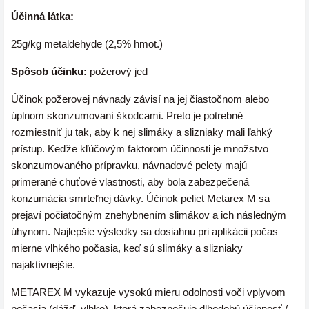
Účinná látka:
25g/kg metaldehyde (2,5% hmot.)
Spôsob účinku:
požerový jed
Účinok požerovej návnady závisí na jej čiastočnom alebo
úplnom skonzumovaní škodcami. Preto je potrebné
rozmiestniť ju tak, aby k nej slimáky a slizniaky mali ľahký
prístup. Keďže kľúčovým faktorom účinnosti je množstvo
skonzumovaného prípravku, návnadové pelety majú
primerané chuťové vlastnosti, aby bola zabezpečená
konzumácia smrteľnej dávky. Účinok peliet Metarex M sa
prejaví počiatočným znehybnením slimákov a ich následným
úhynom. Najlepšie výsledky sa dosiahnu pri aplikácii počas
mierne vlhkého počasia, keď sú slimáky a slizniaky
najaktívnejšie.
METAREX M vykazuje vysokú mieru odolnosti voči vplyvom
počasia (dážď, vlhko), ktorá zabezpečuje dlhodobú účinnosť /