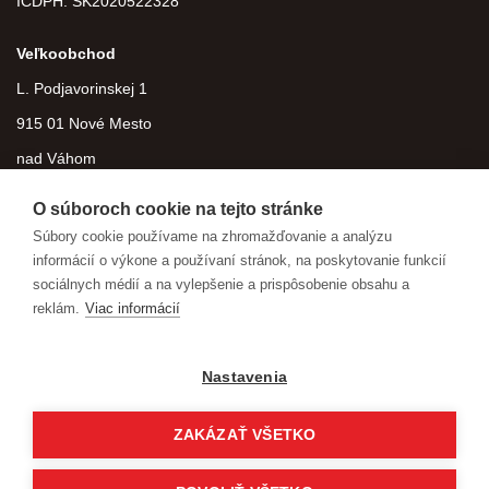
IČDPH:
SK2020522328
Veľkoobchod
L. Podjavorinskej 1
915 01 Nové Mesto
nad Váhom
O súboroch cookie na tejto stránke
Súbory cookie používame na zhromažďovanie a analýzu
informácií o výkone a používaní stránok, na poskytovanie funkcií
sociálnych médií a na vylepšenie a prispôsobenie obsahu a
reklám.
Viac informácií
Nastavenia
ZAKÁZAŤ VŠETKO
Copyright © 2026 agroteam.sk Všetky práva vyhradené
eshop na mieru
vytvorilo
vibration.sk