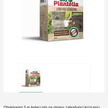
Obojstranný 5 m lepiaci pás na stromy zabraňujúci lezúcemu