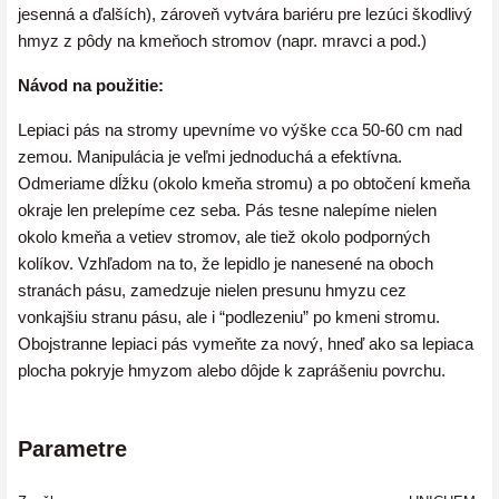
jesenná a ďalších)
, zároveň vytvára bariéru pre lezúci škodlivý
hmyz z pôdy na kmeňoch stromov (napr. mravci a pod.)
Návod na použitie:
Lepiaci pás na stromy upevníme vo výške cca 50-60 cm nad
zemou. Manipulácia je veľmi jednoduchá a efektívna.
Odmeriame dĺžku (okolo kmeňa stromu) a po obtočení kmeňa
okraje len prelepíme cez seba. Pás tesne nalepíme nielen
okolo kmeňa a vetiev stromov, ale tiež okolo podporných
kolíkov. Vzhľadom na to, že lepidlo je nanesené na oboch
stranách pásu, zamedzuje nielen presunu hmyzu cez
vonkajšiu stranu pásu, ale i “podlezeniu” po kmeni stromu.
Obojstranne lepiaci pás vymeňte za nový, hneď ako sa lepiaca
plocha pokryje hmyzom alebo dôjde k zaprášeniu povrchu.
Parametre