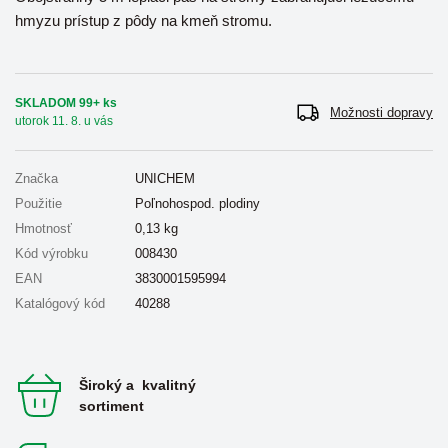
hmyzu prístup z pôdy na kmeň stromu.
SKLADOM 99+ ks
Možnosti dopravy
utorok 11. 8. u vás
Značka
UNICHEM
Použitie
Poľnohospod. plodiny
Hmotnosť
0,13
kg
Kód výrobku
008430
EAN
3830001595994
Katalógový kód
40288
Široký a kvalitný
sortiment