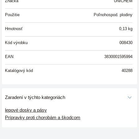
Značka
UNICHEM
Použitie
Poľnohospod. plodiny
Hmotnosť
0,13
kg
Kód výrobku
008430
EAN
3830001595994
Katalógový kód
40288
Zaradení v týchto kategoriách
lepové dosky a pásy
Prípravky proti chorobám a škodcom