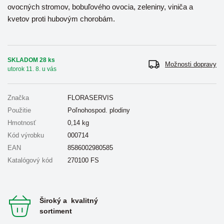
ovocných stromov, bobuľového ovocia, zeleniny, viniča a
kvetov proti hubovým chorobám.
SKLADOM 28 ks
Možnosti dopravy
utorok 11. 8. u vás
Značka
FLORASERVIS
Použitie
Poľnohospod. plodiny
Hmotnosť
0,14
kg
Kód výrobku
000714
EAN
8586002980585
Katalógový kód
270100 FS
Široký a kvalitný
sortiment