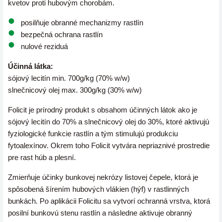
kvetov proti hubovým chorobám.
posilňuje obranné mechanizmy rastlín
bezpečná ochrana rastlín
nulové reziduá
Účinná látka:
sójový lecitín min. 700g/kg (70% w/w)
slnečnicový olej max. 300g/kg (30% w/w)
Folicit je prírodný produkt s obsahom účinných látok ako je
sójový lecitín do 70% a slnečnicový olej do 30%, ktoré aktivujú
fyziologické funkcie rastlín a tým stimulujú produkciu
fytoalexínov. Okrem toho Folicit vytvára nepriaznivé prostredie
pre rast húb a plesní.
Zmierňuje účinky bunkovej nekrózy listovej čepele, ktorá je
spôsobená šírením hubových vlákien (hýf) v rastlinných
bunkách.
Po aplikácii Folicitu sa vytvorí ochranná vrstva, ktorá
posilní bunkovú stenu rastlín a následne aktivuje obranný