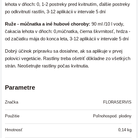
lehota v dňoch: 0,
1-2 postreky pred kvitnutím, ďalšie postreky
po odkvitnutí rastlín, 3-12 aplikácii v intervale 5 dní
Ruže - múčnatka a iné hubové choroby:
90 ml /10 l vody,
čakacia lehota v dňoch: 0,
múčnatka, čierna škvrnitosť, hrdza -
od začiatku mája do konca leta, 3-12 aplikácii v intervale 5 dní
Dobrý účinok prípravku sa dosiahne, ak sa aplikuje v prvej
polovici vegetácie.
Rastliny treba ošetriť dôkladne zo všetkých
strán.
Neošetrujte rastliny počas kvitnutia.
Parametre
Značka
FLORASERVIS
Použitie
Poľnohospod. plodiny
Hmotnosť
0,14
kg