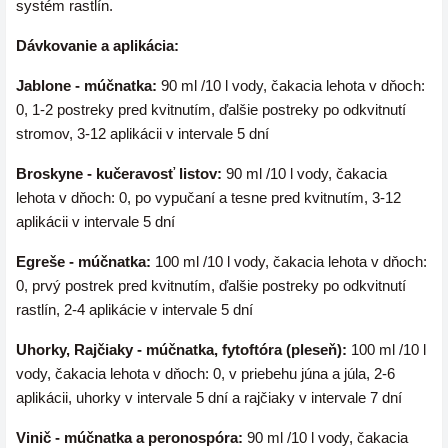
systém rastlín.
Dávkovanie a aplikácia:
Jablone - múčnatka:
90 ml /10 l vody, čakacia lehota v dňoch:
0,
1-2 postreky pred kvitnutím, ďalšie postreky po odkvitnutí
stromov, 3-12 aplikácii v intervale 5 dní
Broskyne - kučeravosť listov:
90 ml /10 l vody, čakacia
lehota v dňoch: 0,
po vypučaní a tesne pred kvitnutím, 3-12
aplikácii v intervale 5 dní
Egreše - múčnatka:
100 ml /10 l vody, čakacia lehota v dňoch:
0,
prvý postrek pred kvitnutím, ďalšie postreky po odkvitnutí
rastlín, 2-4 aplikácie v intervale 5 dní
Uhorky, Rajčiaky - múčnatka, fytoftóra (pleseň):
100 ml /10 l
vody, čakacia lehota v dňoch: 0,
v priebehu júna a júla, 2-6
aplikácii, uhorky v intervale 5 dní a rajčiaky v intervale 7 dní
Vinič - múčnatka a peronospóra:
90 ml /10 l vody, čakacia