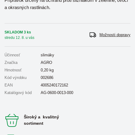
Prípravok určený na ochranu proti slizniakom v zelenine, ovocí
a okrasných rastlinách.
SKLADOM 3 ks
Možnosti dopravy
stredu 12. 8. u vás
Účinnosť
slimáky
Značka
AGRO
Hmotnosť
0,20
kg
Kód výrobku
002686
EAN
4005240172162
Katalógový kód
AG-0600-0013-000
Široký a kvalitný
sortiment