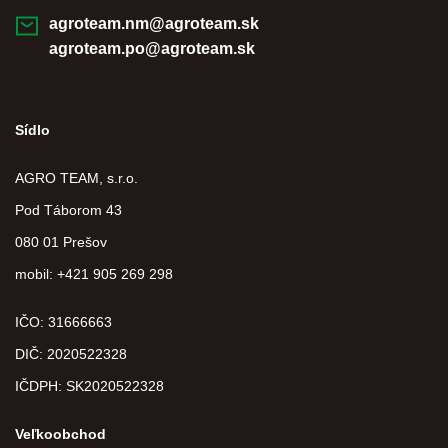
agroteam.nm@agroteam.sk
agroteam.po@agroteam.sk
Sídlo
AGRO TEAM, s.r.o.
Pod Táborom 43
080 01 Prešov
mobil: +421 905 269 298
IČO: 31666663
DIČ:
2020522328
IČDPH:
SK2020522328
Veľkoobchod