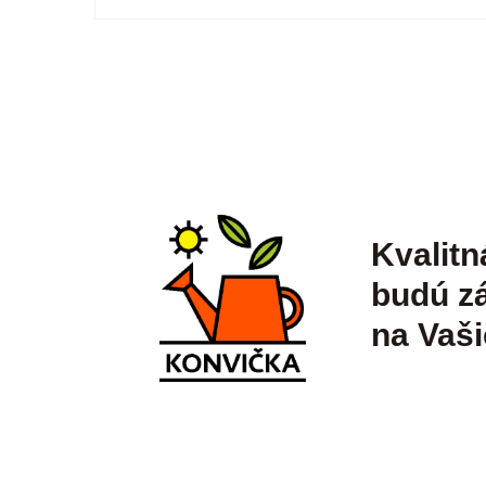
Kvalitn
budú zá
na Vaši