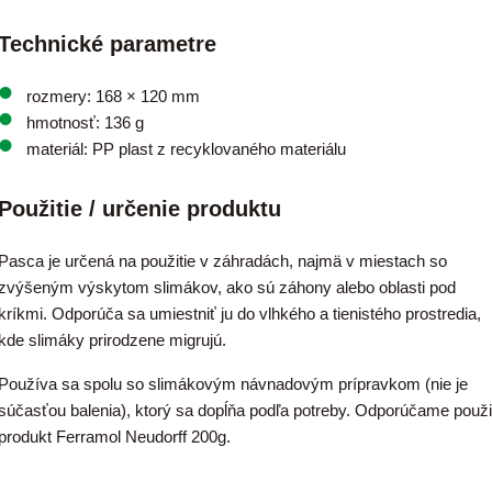
Technické parametre
rozmery: 168 × 120 mm
hmotnosť: 136 g
materiál: PP plast z recyklovaného materiálu
Použitie / určenie produktu
Pasca je určená na použitie v záhradách, najmä v miestach so
zvýšeným výskytom slimákov, ako sú záhony alebo oblasti pod
kríkmi. Odporúča sa umiestniť ju do vlhkého a tienistého prostredia,
kde slimáky prirodzene migrujú.
Používa sa spolu so slimákovým návnadovým prípravkom (nie je
súčasťou balenia), ktorý sa dopĺňa podľa potreby. Odporúčame použi
produkt Ferramol Neudorff 200g.