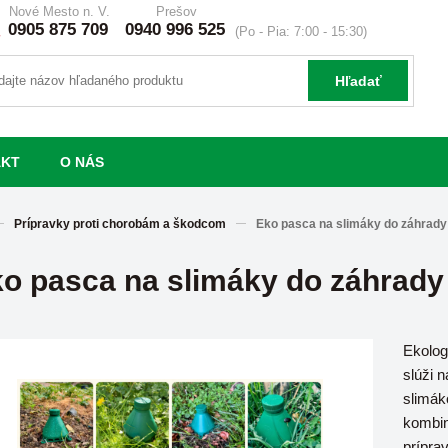
Nové Mesto n. V.
Prešov
0905 875 709
0940 996 525
(Po - Pia: 7:00 - 15:30)
Hľadať
AKT
O NÁS
Prípravky proti chorobám a škodcom
Eko pasca na slimáky do záhrady
o pasca na slimáky do záhrady
Ekolog
slúži n
slimák
kombin
prípra