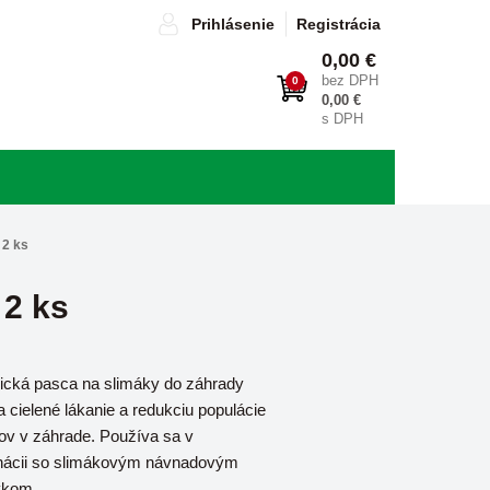
Prihlásenie
Registrácia
0,00 €
bez DPH
0
0,00 €
s DPH
 2 ks
 2 ks
ická pasca na slimáky do záhrady
a cielené lákanie a redukciu populácie
ov v záhrade. Používa sa v
ácii so slimákovým návnadovým
vkom