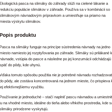
Ekologická pasca na slimáky do záhrady slúži na cielené lákanie a
redukciu populácie slimákov v záhrade. Používa sa v kombinácii so
slimákovým návnadovým prípravkom a umiestňuje sa priamo na
miesta výskytu slimákov.
Popis produktu
Pasca na slimáky funguje na princípe sústredenia návnady na jedno
miesto namiesto jej rozptyľovania po záhrade. Slimáky sú prilákané 
návnade, vstúpia do pasce a následne po jej konzumácii odchádzajú
späť do pôdy, kde uhynú.
Vďaka tomuto spôsobu použitia nie je potrebné návnadu rozhadzova
do pôdy, ale zostáva koncentrovaná na jednom mieste, čo prispieva 
jej efektívnejšiemu využitiu.
Používanie je jednoduché – stačí naplniť pascu návnadou a umiestni
ju na vhodné miesto, ideálne do tieňa alebo vlhkého prostredia, kde s
slimáky prirodzene vyskytujú.