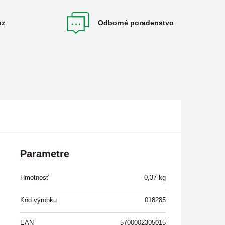
oz
Odborné poradenstvo
Parametre
Hmotnosť
0,37
kg
Kód výrobku
018285
EAN
5700002305015