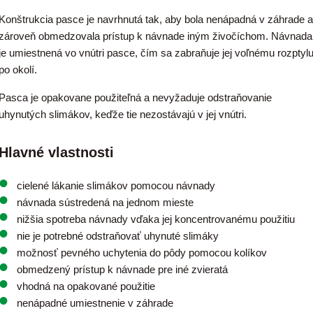
Konštrukcia pasce je navrhnutá tak, aby bola nenápadná v záhrade a
zároveň obmedzovala prístup k návnade iným živočíchom. Návnada
je umiestnená vo vnútri pasce, čím sa zabraňuje jej voľnému rozptyl
po okolí.
Pasca je opakovane použiteľná a nevyžaduje odstraňovanie
uhynutých slimákov, keďže tie nezostávajú v jej vnútri.
Hlavné vlastnosti
cielené lákanie slimákov pomocou návnady
návnada sústredená na jednom mieste
nižšia spotreba návnady vďaka jej koncentrovanému použitiu
nie je potrebné odstraňovať uhynuté slimáky
možnosť pevného uchytenia do pôdy pomocou kolíkov
obmedzený prístup k návnade pre iné zvieratá
vhodná na opakované použitie
nenápadné umiestnenie v záhrade