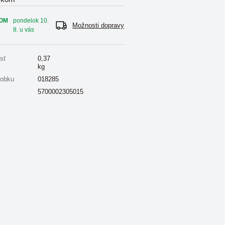
OM
pondelok 10.
Možnosti dopravy
8. u vás
sť
0,37
kg
robku
018285
5700002305015