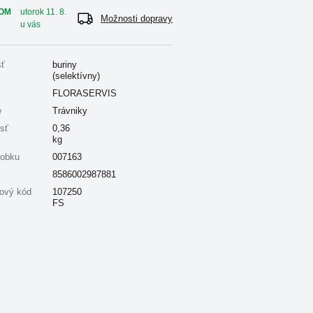
OM
utorok 11. 8.
Možnosti dopravy
u vás
sť
buriny
(selektívny)
FLORASERVIS
e
Trávniky
sť
0,36
kg
robku
007163
8586002987881
ový kód
107250
FS