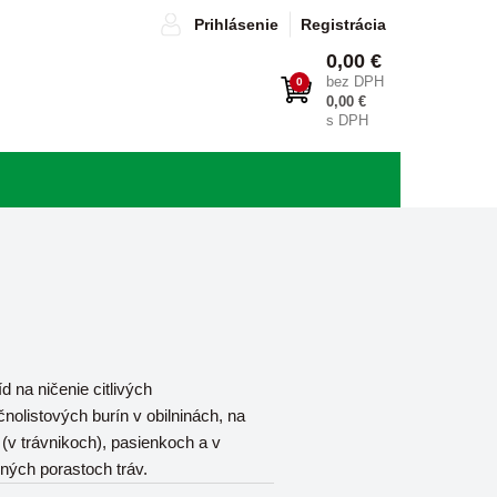
Prihlásenie
Registrácia
0,00 €
bez DPH
0
0,00 €
s DPH
d na ničenie citlivých
čnolistových burín v obilninách, na
 (v trávnikoch), pasienkoch a v
ých porastoch tráv.