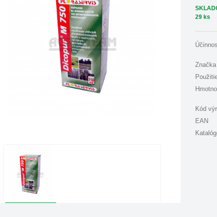
SKLAD
29 ks
Účinno
Značka
Použiti
Hmotno
Kód vý
EAN
Katalóg