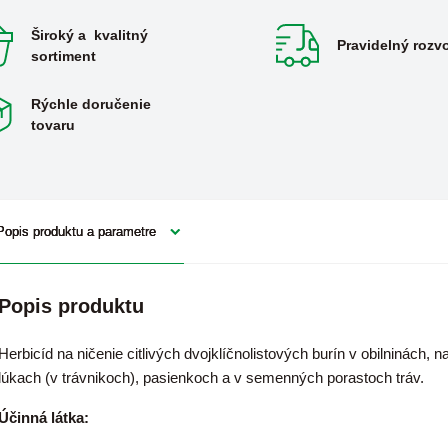
Široký a kvalitný
Pravidelný rozv
sortiment
Rýchle doručenie
tovaru
Popis produktu a parametre
Popis produktu
Herbicíd na ničenie citlivých dvojklíčnolistových burín v obilninách, n
lúkach (v trávnikoch), pasienkoch a v semenných porastoch tráv.
Účinná látka: