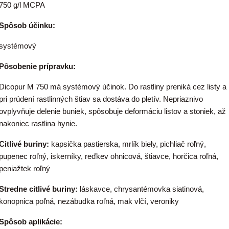
750 g/l MCPA
Spôsob účinku:
systémový
Pôsobenie prípravku:
Dicopur M 750 má systémový účinok. Do rastliny preniká cez listy a
pri prúdení rastlinných štiav sa dostáva do pletív. Nepriaznivo
ovplyvňuje delenie buniek, spôsobuje deformáciu listov a stoniek, až
nakoniec rastlina hynie.
Citlivé buriny:
kapsička pastierska, mrlík biely, pichliač roľný,
pupenec roľný, iskerníky, reďkev ohnicová, štiavce, horčica roľná,
peniažtek roľný
Stredne citlivé buriny:
láskavce, chrysantémovka siatinová,
konopnica poľná, nezábudka roľná, mak vlčí, veroniky
Spôsob aplikácie: