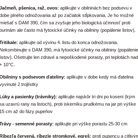
Jačmeň, pšenica, raž, ovos:
aplikujte v obilninách bez podsevu v
dobe plného odnožovania až po začiatok stĺpkovania. Je ho možné
miešať s DAM 390, čím sa zvyšuje jeho biologická účinnosť proti
burinám ale často má fytoxické účinky na obilniny (popálenie listov).
Tritikale:
aplikujte od vývinu 4. listu do konca odnožovania.
Nekombinujte s DAM 390, má fytoxické účinky na obilniny (popáleni
listov). Ošetrujte len zdravé a nepoškodené porasty, pri teplotách nad
+ 10°C.
Obilniny s podsevom ďateliny:
aplikujte v dobe kedy má ďatelina
vyvinuté 2 trojlístky
Lúky a pasienky (trávniky):
aplikujte najskôr tri dni po kosení (kým
sa uzavrú rany na listoch), proti iskerníku prudkému na jar pri výške
15 cm až do fázy pupeňov
Trávy - semenné porasty:
aplikujte pri výške porastu 25-30 cm
Ríbezľa červená, ríbezle stromkové, egreš:
proti pupencu a citlivý