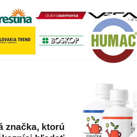
á značka, ktorú