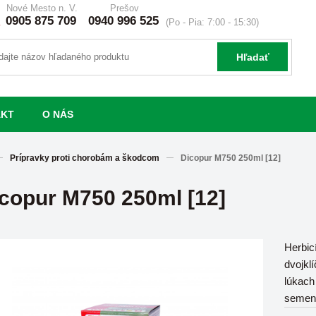
Nové Mesto n. V.
Prešov
0905 875 709
0940 996 525
(Po - Pia: 7:00 - 15:30)
Hľadať
AKT
O NÁS
Prípravky proti chorobám a škodcom
Dicopur M750 250ml [12]
copur M750 250ml [12]
Herbicí
dvojklí
lúkach
semenn