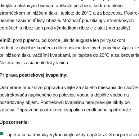
dvojklíčnolistovým burinám aplikujte po zbere, ku krom alebo
stromčekom pri nižšom tlaku, teplote do 20°C a za bezvetria. Postre
nesmie zasiahnuť listy ríbezle. Možnosť použitia aj v stromkových
egrešoch a ríbezliach proti výmladkom ríbezle zlatej (meruzalky)
Vinič:
proti pupencu od konca júla do augusta len pri vysokom
vedení, v období skončenia diferenciacie kvetných pupeňov. Aplikujte
pri nižšom tlaku väčšími kvapkami, pri teplote do 20°C a za bezvetria
Nesmú byť zasiahnuté listy viniča.
Príprava postrekovej kvapaliny:
Odmerané množstvo prípravku vlejte za stáleho miešania do nádrže
postrekovača naplneného do polovice vodou a doplňte vodou na
požadovaný objem. Postrekovú kvapalinu nepripravujte nikdy do
zásoby. Pripravenú postrekovú kvapalinu neodkladne spotrebujte.
Upozornenie:
aplikáciu na trávniky vykonávajte vždy najskôr až 3 dni po kosen