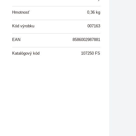
Hmotnosť
0,36
kg
Kód výrobku
007163
EAN
8586002987881
Katalógový kód
107250 FS