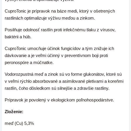
CuproTonic je prípravok na báze medi, ktorý v ošetrených
rastlinách optimalizuje výživu meďou a zinkom.
Posilňuje odolnosť rastlín proti infekčnému tlaku z vírusov,
baktérii a húb.
CuproTonic umocňuje účinok fungicídov a tým znižuje ich
dávkovanie a je veľmi účinný v preventívnom boji proti
peronospóre a múčnatke.
V
odorozpustná meď a zinok sú vo forme glukonátov, ktoré sú
v veľmi rýchlo absorbované a asimilované pletivami a koreňmi
rastlín, čoho dôsledkom sú silnejšie a zdravšie rastliny.
Prípravok je povolený v ekologickom poľnohospodárstve.
Zloženie:
meď (Cu) 5,3%