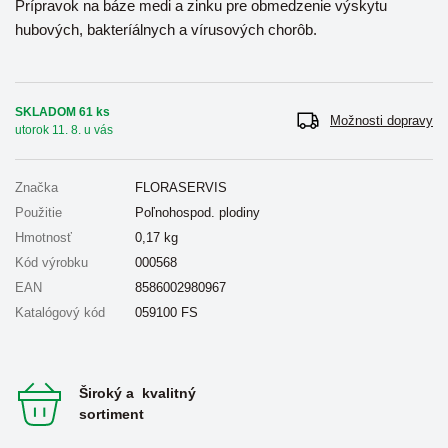
Prípravok na báze medi a zinku pre obmedzenie výskytu
hubových, bakteríálnych a vírusových chorôb.
SKLADOM 61 ks
Možnosti dopravy
utorok 11. 8. u vás
Značka
FLORASERVIS
Použitie
Poľnohospod. plodiny
Hmotnosť
0,17
kg
Kód výrobku
000568
EAN
8586002980967
Katalógový kód
059100 FS
Široký a kvalitný
sortiment