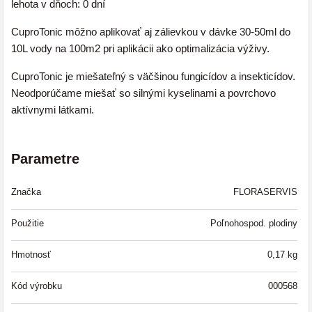
lehota v dňoch: 0 dní
CuproTonic môžno aplikovať aj zálievkou v dávke 30-50ml do
10L vody na 100m2 pri aplikácii ako optimalizácia výživy.
CuproTonic je miešateľný s väčšinou fungicídov a insekticídov.
Neodporúčame miešať so silnými kyselinami a povrchovo
aktívnymi látkami.
Parametre
Značka
FLORASERVIS
Použitie
Poľnohospod. plodiny
Hmotnosť
0,17
kg
Kód výrobku
000568