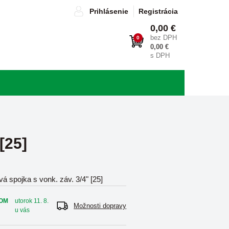
Prihlásenie
Registrácia
0,00 €
bez DPH
0
0,00 €
s DPH
[25]
vá spojka s vonk. záv. 3/4" [25]
OM
utorok 11. 8.
Možnosti dopravy
u vás