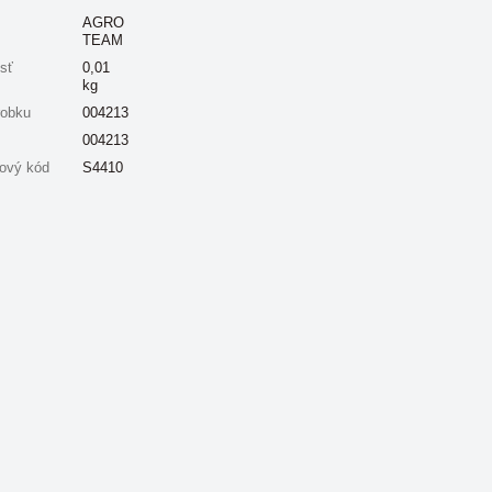
AGRO
TEAM
sť
0,01
kg
robku
004213
004213
ový kód
S4410