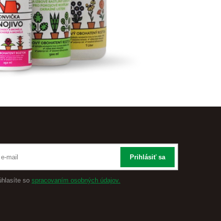
Prihlásiť sa
úhlasíte so
spracovaním osobných údajov.