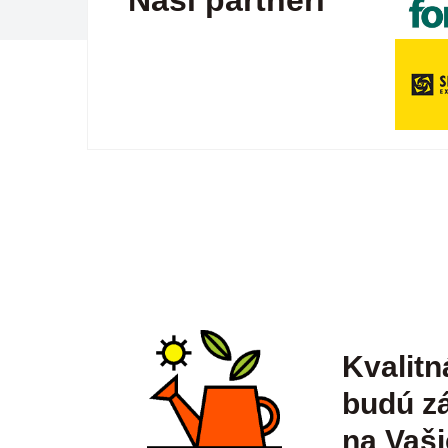
Naši partneri
Kvalitn
budú zá
na Vaši