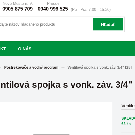
Nové Mesto n. V.
Prešov
0905 875 709
0940 996 525
(Po - Pia: 7:00 - 15:30)
Hľadať
AKT
O NÁS
Postrekovače a vodný program
Ventilová spojka s vonk. záv. 3/4" [25]
ntilová spojka s vonk. záv. 3/4" 
Ventilo
SKLAD
63 ks