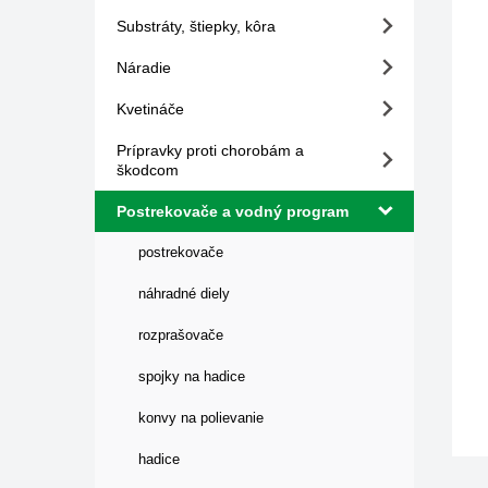
Substráty, štiepky, kôra
Náradie
Kvetináče
Prípravky proti chorobám a
škodcom
Postrekovače a vodný program
postrekovače
náhradné diely
rozprašovače
spojky na hadice
konvy na polievanie
hadice