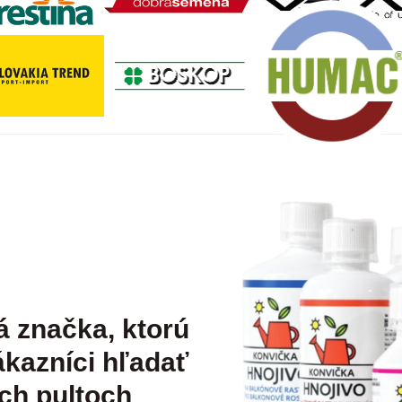
á značka, ktorú
kazníci hľadať
ch pultoch