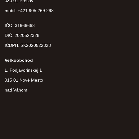
080 01 Prešov
mobil: +421 905 269 298
IČO: 31666663
DIČ:
2020522328
IČDPH:
SK2020522328
Veľkoobchod
L. Podjavorinskej 1
915 01 Nové Mesto
nad Váhom