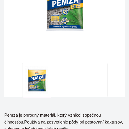
Pemza je prírodný materiál, ktorý vznikol sopečnou
činnosťou.Používa na zosvetlenie pôdy pri pestovaní kaktusov,
cykasov a iných tropických rastlín.