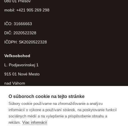
080 01 Prešov
mobil: +421 905 269 298
IČO: 31666663
DIČ:
2020522328
IČDPH:
SK2020522328
Veľkoobchod
L. Podjavorinskej 1
915 01 Nové Mesto
nad Váhom
O súboroch cookie na tejto stránke
Súbory cookie používame na zhromažďovanie a analýzu
informácií o výkone a používaní stránok, na poskytovanie funkcií
sociálnych médií a na vylepšenie a prispôsobenie obsahu a
reklám.
Viac informácií