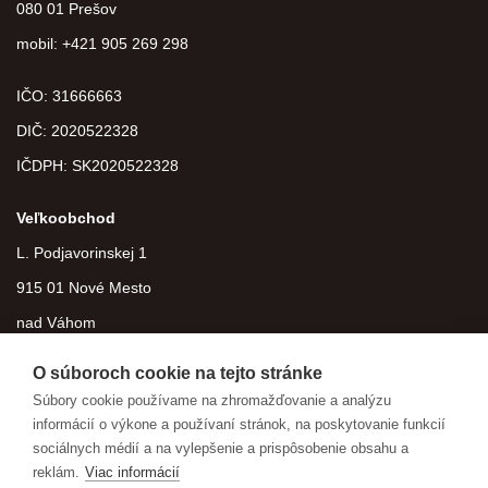
080 01 Prešov
mobil: +421 905 269 298
IČO: 31666663
DIČ:
2020522328
IČDPH:
SK2020522328
Veľkoobchod
L. Podjavorinskej 1
915 01 Nové Mesto
nad Váhom
O súboroch cookie na tejto stránke
Súbory cookie používame na zhromažďovanie a analýzu
informácií o výkone a používaní stránok, na poskytovanie funkcií
sociálnych médií a na vylepšenie a prispôsobenie obsahu a
reklám.
Viac informácií