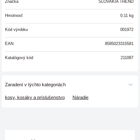
Značka
SLOVAKIA TREND
Hmotnosť
0,11
kg
Kód výrobku
001972
EAN
8585023315581
Katalógový kód
211087
Zaradení v týchto kategoriách
kosy, kosáky a príslušenstvo
Náradie