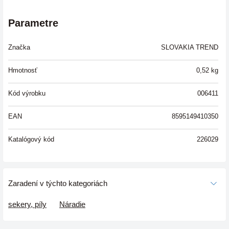
Parametre
Značka
SLOVAKIA TREND
Hmotnosť
0,52
kg
Kód výrobku
006411
EAN
8595149410350
Katalógový kód
226029
Zaradení v týchto kategoriách
sekery, píly
Náradie