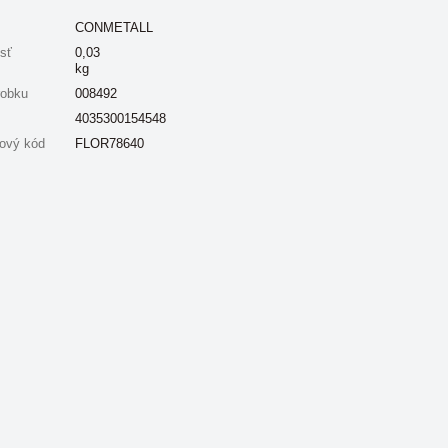
CONMETALL
sť
0,03
kg
robku
008492
4035300154548
ový kód
FLOR78640