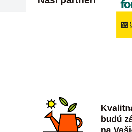
Naši partneri
Kvalitn
budú zá
na Vaši