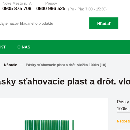
Nové Mesto n. V.
Prešov
0905 875 709
0940 996 525
(Po - Pia: 7:00 - 15:30)
Hľadať
AKT
O NÁS
Náradie
Pásky sťahovacie plast a drôt. vložka 100ks [10]
sky sťahovacie plast a drôt. vl
Pásky 
100ks
Nedost