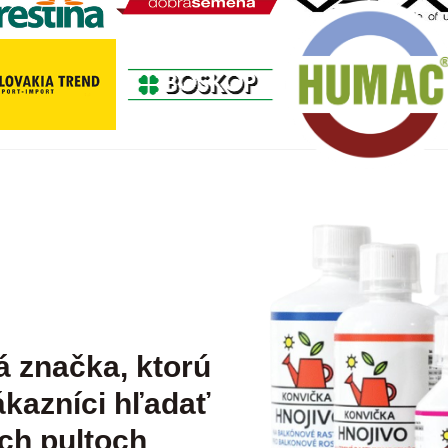
á značka, ktorú
kazníci hľadať
ch pultoch