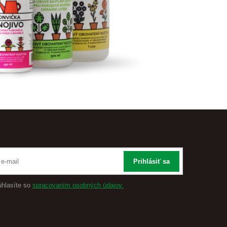
Prihlásiť sa
úhlasíte so
spracovaním osobných údajov.